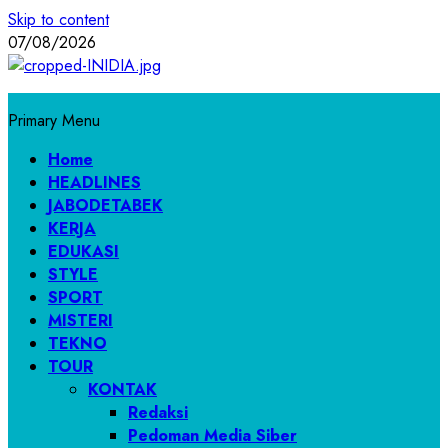
Skip to content
07/08/2026
Primary Menu
Home
HEADLINES
JABODETABEK
KERJA
EDUKASI
STYLE
SPORT
MISTERI
TEKNO
TOUR
KONTAK
Redaksi
Pedoman Media Siber