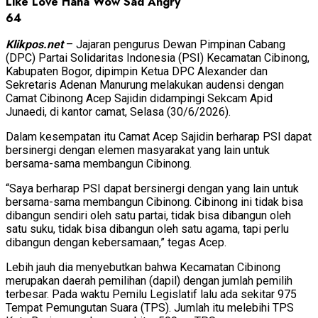
Like
Love
Haha
Wow
Sad
Angry
64
Klikpos.net
– Jajaran pengurus Dewan Pimpinan Cabang
(DPC) Partai Solidaritas Indonesia (PSI) Kecamatan Cibinong,
Kabupaten Bogor, dipimpin Ketua DPC Alexander dan
Sekretaris Adenan Manurung melakukan audensi dengan
Camat Cibinong Acep Sajidin didampingi Sekcam Apid
Junaedi, di kantor camat, Selasa (30/6/2026).
Dalam kesempatan itu Camat Acep Sajidin berharap PSI dapat
bersinergi dengan elemen masyarakat yang lain untuk
bersama-sama membangun Cibinong.
“Saya berharap PSI dapat bersinergi dengan yang lain untuk
bersama-sama membangun Cibinong. Cibinong ini tidak bisa
dibangun sendiri oleh satu partai, tidak bisa dibangun oleh
satu suku, tidak bisa dibangun oleh satu agama, tapi perlu
dibangun dengan kebersamaan,” tegas Acep.
Lebih jauh dia menyebutkan bahwa Kecamatan Cibinong
merupakan daerah pemilihan (dapil) dengan jumlah pemilih
terbesar. Pada waktu Pemilu Legislatif lalu ada sekitar 975
Tempat Pemungutan Suara (TPS). Jumlah itu melebihi TPS