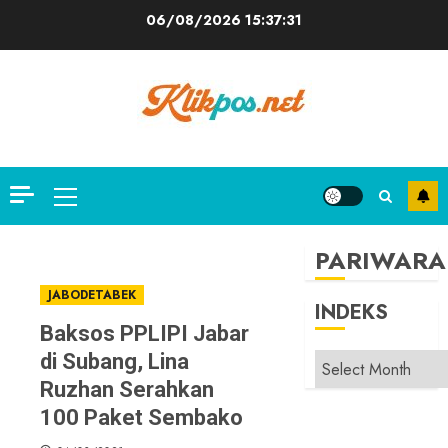
Skip
06/08/2026
15:37:32
to
content
Primary
Menu
PARIWARA
JABODETABEK
INDEKS
Baksos PPLIPI Jabar
di Subang, Lina
INDEKS
Ruzhan Serahkan
100 Paket Sembako