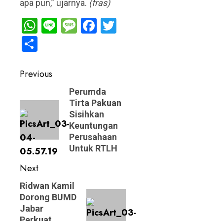
apa pun,” ujarnya.
(fras)
WhatsApp
Line
Message
Facebook
Twitter
Share
Post
Previous
navigation
Previous
Perumda
Tirta Pakuan
post:
Sisihkan
Keuntungan
Perusahaan
Untuk RTLH
Next
Next
Ridwan Kamil
Dorong BUMD
post:
Jabar
Perkuat