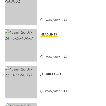
Belum Lama Dibangun Jalan
Beton di Lingkungan Kelurahan
Pabuaran Cibinong Sudah Retak
24/07/2026
0
HEADLINES
Sinergi Menuju Indonesia Emas,
Majelis Umat Kristen Indonesia
(MUKI) Gelar Munas III di Jakarta
22/07/2026
0
JABODETABEK
DPD PSI Kab. Bogor Optimistis
Lolos Verifikasi Faktual
22/07/2026
0