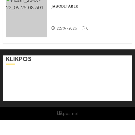
JABODETABEK
Karang Taruna, Agen Informasi
Pemerintah kepada Masyarakat
22/07/2026
0
KLIKPOS
Disclaimer
KONTAK
Pedoman Media Siber
Redaksi
klikpos.net