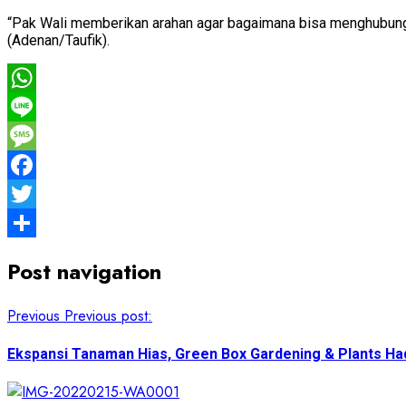
“Pak Wali memberikan arahan agar bagaimana bisa menghubungk
(Adenan/Taufik).
WhatsApp
Line
Message
Facebook
Twitter
Share
Post navigation
Previous
Previous post:
Ekspansi Tanaman Hias, Green Box Gardening & Plants Had