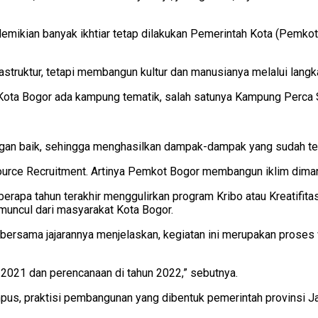
demikian banyak ikhtiar tetap dilakukan Pemerintah Kota (Pemko
ruktur, tetapi membangun kultur dan manusianya melalui langka
 Kota Bogor ada kampung tematik, salah satunya Kampung Perca 
dengan baik, sehingga menghasilkan dampak-dampak yang sudah ter
Source Recruitment. Artinya Pemkot Bogor membangun iklim diman
a tahun terakhir menggulirkan program Kribo atau Kreatifitas In
muncul dari masyarakat Kota Bogor.
rsama jajarannya menjelaskan, kegiatan ini merupakan proses 
 2021 dan perencanaan di tahun 2022,” sebutnya.
kampus, praktisi pembangunan yang dibentuk pemerintah provinsi 