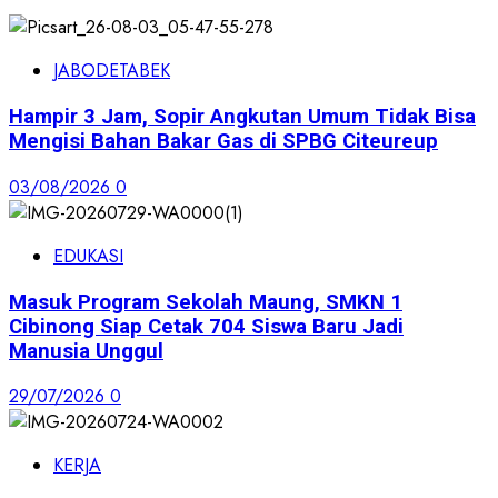
JABODETABEK
Hampir 3 Jam, Sopir Angkutan Umum Tidak Bisa
Mengisi Bahan Bakar Gas di SPBG Citeureup
03/08/2026
0
EDUKASI
Masuk Program Sekolah Maung, SMKN 1
Cibinong Siap Cetak 704 Siswa Baru Jadi
Manusia Unggul
29/07/2026
0
KERJA