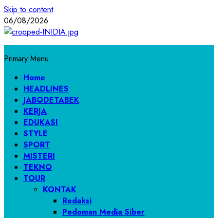
Skip to content
06/08/2026
Primary Menu
Home
HEADLINES
JABODETABEK
KERJA
EDUKASI
STYLE
SPORT
MISTERI
TEKNO
TOUR
KONTAK
Redaksi
Pedoman Media Siber