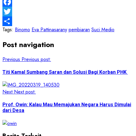
Message
Facebook
Twitter
Tags:
Binomo
Eva Pattinasarany
pembiaran
Suci Medio
Share
Post navigation
Previous
Previous post:
Titi Kamal Sumbang Saran dan Solusi Bagi Korban PHK
Next
Next post:
Prof. Owin: Kalau Mau Memajukan Negara Harus Dimulai
dari Desa