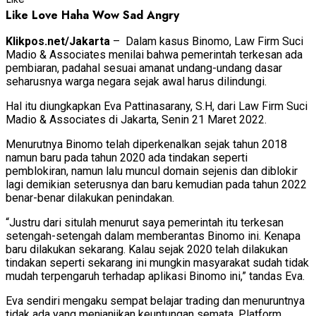
Like
Love
Haha
Wow
Sad
Angry
Klikpos.net/Jakarta
– Dalam kasus Binomo, Law Firm Suci
Madio & Associates menilai bahwa pemerintah terkesan ada
pembiaran, padahal sesuai amanat undang-undang dasar
seharusnya warga negara sejak awal harus dilindungi.
Hal itu diungkapkan Eva Pattinasarany, S.H, dari Law Firm Suci
Madio & Associates di Jakarta, Senin 21 Maret 2022.
Menurutnya Binomo telah diperkenalkan sejak tahun 2018
namun baru pada tahun 2020 ada tindakan seperti
pemblokiran, namun lalu muncul domain sejenis dan diblokir
lagi demikian seterusnya dan baru kemudian pada tahun 2022
benar-benar dilakukan penindakan.
“Justru dari situlah menurut saya pemerintah itu terkesan
setengah-setengah dalam memberantas Binomo ini. Kenapa
baru dilakukan sekarang. Kalau sejak 2020 telah dilakukan
tindakan seperti sekarang ini mungkin masyarakat sudah tidak
mudah terpengaruh terhadap aplikasi Binomo ini,” tandas Eva.
Eva sendiri mengaku sempat belajar trading dan menuruntnya
tidak ada yang menjanjikan keuntungan semata. Platform