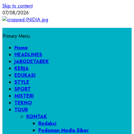
Skip to content
07/08/2026
Primary Menu
Home
HEADLINES
JABODETABEK
KERJA
EDUKASI
STYLE
SPORT
MISTERI
TEKNO
TOUR
KONTAK
Redaksi
Pedoman Media Siber