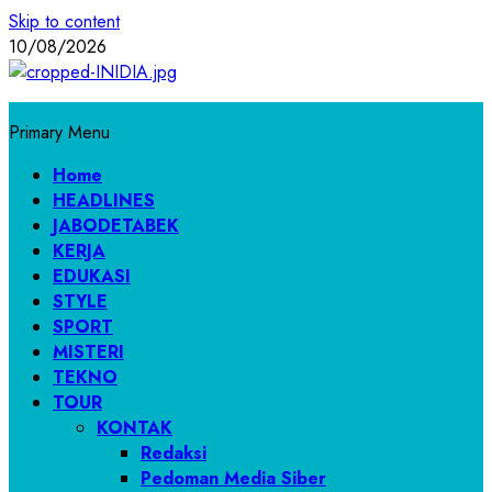
Skip to content
10/08/2026
Primary Menu
Home
HEADLINES
JABODETABEK
KERJA
EDUKASI
STYLE
SPORT
MISTERI
TEKNO
TOUR
KONTAK
Redaksi
Pedoman Media Siber