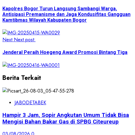
Kapolres Bogor Turun Langsung Sambangi Warga,
Antisipasi Premanisme dan Jaga Kondusifitas Gangguan
Kamtibmas Wilayah Kabupaten Bogor
Next
Next post:
Jenderal Peraih Hoegeng Award Promosi Bintang Tiga
Berita Terkait
JABODETABEK
Hampir 3 Jam, Sopir Angkutan Umum Tidak Bisa
Mengisi Bahan Bakar Gas di SPBG Citeureup
03/08/2026
0