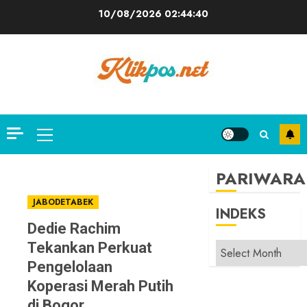
Skip
10/08/2026
02:44:41
to
content
Primary
Menu
PARIWARA
JABODETABEK
INDEKS
Dedie Rachim
Tekankan Perkuat
INDEKS
Pengelolaan
Koperasi Merah Putih
di Bogor