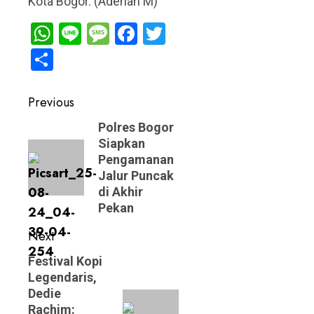
Kota Bogor. (Adenan M)
WhatsApp
Line
Message
Facebook
Twitter
Share
Post
Previous
navigation
Previous
Polres Bogor
Siapkan
post:
Pengamanan
Jalur Puncak
di Akhir
Pekan
Next
Next
Festival Kopi
Legendaris,
post:
Dedie
Rachim: