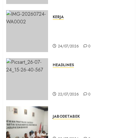
KERJA
Belum Lama Dibangun Jalan
Beton di Lingkungan Kelurahan
Pabuaran Cibinong Sudah Retak
24/07/2026
0
HEADLINES
Sinergi Menuju Indonesia Emas,
Majelis Umat Kristen Indonesia
(MUKI) Gelar Munas III di Jakarta
22/07/2026
0
JABODETABEK
DPD PSI Kab. Bogor Optimistis
Lolos Verifikasi Faktual