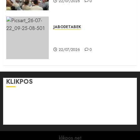
22/07/2026
0
JABODETABEK
Karang Taruna, Agen Informasi
Pemerintah kepada Masyarakat
22/07/2026
0
KLIKPOS
Disclaimer
KONTAK
Pedoman Media Siber
Redaksi
klikpos.net