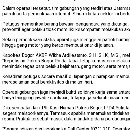
Dalam operasi tersebut, tim gabungan yang terdiri atas Jatan
patroli serta pemeriksaan intensif. Sinergi lintas sektor ini b
Petugas memeriksa barang bawaan pengendara yang dicurigai, k
preventif agar pelaku tidak memiliki kesempatan melakukan aksi
Selain pemeriksaan statis, aparat juga menggelar patroli hunting 
hingga geng motor yang kerap membuat onar di jalanan.
Kapolres Bogor, AKBP Wikha Ardilestanto, S.H., S.I.K., M.Si.,
“Kepolisian Polres Bogor Polda Jabar tetap konsisten melaksa
menindak tegas para pelaku kejahatan, geng motor, serta remaja
Kehadiran petugas secara masif di lapangan diharapkan mampu m
merasa aman saat beraktivitas di malam hari.
Operasi gabungan juga menjadi bukti solidnya kerja sama anta
hanya tanggung jawab kepolisian, tetapi juga seluruh unsur mas
Dikesempatan lain, Plt. Kasi Humas Polres Bogor, IPDA Yulis
segera melaporkannya. Termasuk apabila menemukan tindakan kr
resmi. Praktik tersebut masuk dalam tindak pidana perdaganga
“Segera adukan dan laporkan ke Call Center (021) 110. Operato