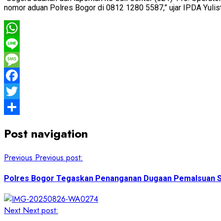
nomor aduan Polres Bogor di 0812 1280 5587,” ujar IPDA Yuli
WhatsApp
Line
Message
Facebook
Twitter
Share
Post navigation
Previous
Previous post:
Polres Bogor Tegaskan Penanganan Dugaan Pemalsuan S
Next
Next post: