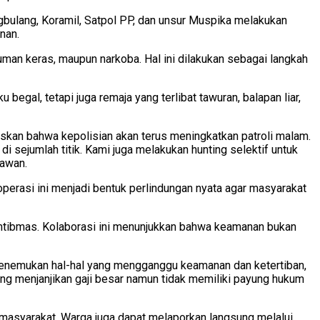
gbulang, Koramil, Satpol PP, dan unsur Muspika melakukan
nan.
man keras, maupun narkoba. Hal ini dilakukan sebagai langkah
 begal, tetapi juga remaja yang terlibat tawuran, balapan liar,
askan bahwa kepolisian akan terus meningkatkan patroli malam.
sejumlah titik. Kami juga melakukan hunting selektif untuk
mawan.
perasi ini menjadi bentuk perlindungan nyata agar masyarakat
kamtibmas. Kolaborasi ini menunjukkan bahwa keamanan bukan
menemukan hal-hal yang mengganggu keamanan dan ketertiban,
ang menjanjikan gaji besar namun tidak memiliki payung hukum
 masyarakat. Warga juga dapat melaporkan langsung melalui