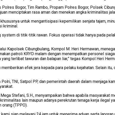
ras Polres Bogor, Tim Rambo, Propam Polres Bogor, Polsek Cibun
ertujuan menciptakan rasa aman dan menekan angka kriminalitas jala
hususnya untuk mengantisipasi kepemilikan senjata tajam, minu
 kriminal.
system di titik-titik rawan. Fokus operasi tidak hanya pada pelaku
 melalui Kapolsek Cibungbulang, Kompol M. Heri Hermawan, meneg
nakan patroli KRYD malam dengan menempatkan personel siaga di 
 yang terlibat tawuran dan balapan liar,” tegas Kompol Heri Her
emberikan efek jera kepada para pelaku kejahatan. Selain itu, o
ra Polri, TNI, Satpol PP, dan pemerintah daerah dalam menjaga 
yarakat.
ta Mega Stefani, S.H., menyampaikan bahwa apabila masyarakat 
iminalitas lain maupun adanya perekrutan tenaga kerja ilegal y
n orang (TPPO).
r kami siap melayani 24 jam untuk menerima aduan serta laporan