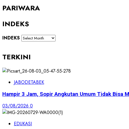
PARIWARA
INDEKS
INDEKS
TERKINI
JABODETABEK
Hampir 3 Jam, Sopir Angkutan Umum Tidak Bisa M
03/08/2026
0
EDUKASI