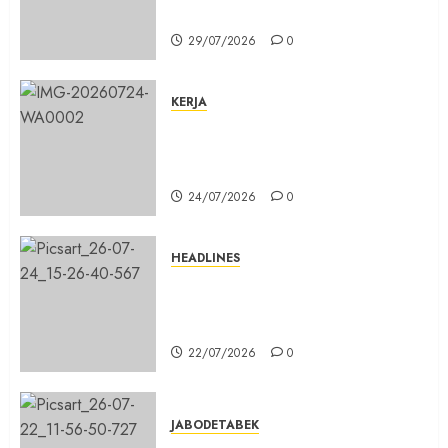
Siswa Baru Jadi Manusia Unggul
29/07/2026
0
KERJA
Belum Lama Dibangun Jalan
Beton di Lingkungan Kelurahan
Pabuaran Cibinong Sudah Retak
24/07/2026
0
HEADLINES
Sinergi Menuju Indonesia Emas,
Majelis Umat Kristen Indonesia
(MUKI) Gelar Munas III di Jakarta
22/07/2026
0
JABODETABEK