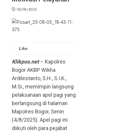
05/08/2025
Like
Klikpos.net
– Kapolres
Bogor AKBP Wikha
Ardilestanto, S.H., S.I.K.,
M.Si., memimpin langsung
pelaksanaan apel pagi yang
berlangsung di halaman
Mapolres Bogor, Senin
(4/8/2025). Apel pagi ini
diikuti oleh para pejabat