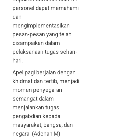
personel dapat memahami
dan
mengimplementasikan
pesan-pesan yang telah
disampaikan dalam
pelaksanaan tugas sehari-
hari.
Apel pagi berjalan dengan
khidmat dan tertib, menjadi
momen penyegaran
semangat dalam
menjalankan tugas
pengabdian kepada
masyarakat, bangsa, dan
negara. (Adenan M)