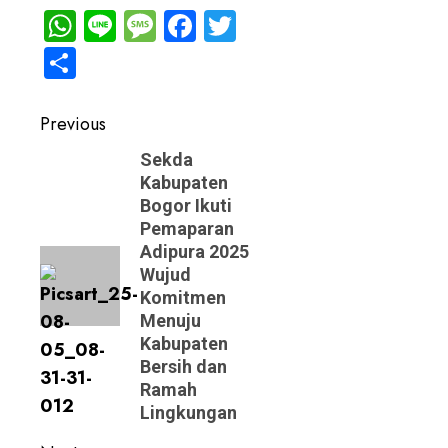
WhatsApp
Line
Message
Facebook
Twitter
Share
Post
Previous
navigation
Previous
Sekda
Kabupaten
post:
Bogor Ikuti
Pemaparan
Adipura 2025
Wujud
Komitmen
Menuju
Kabupaten
Bersih dan
Ramah
Lingkungan