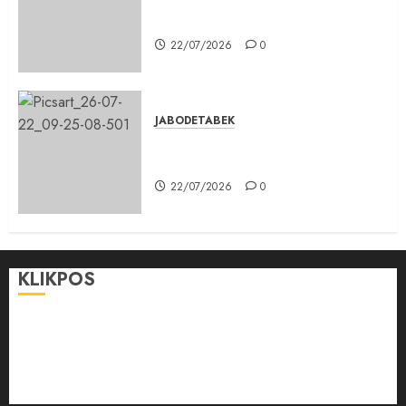
DPD PSI Kab. Bogor Optimistis
Lolos Verifikasi Faktual
22/07/2026
0
JABODETABEK
Karang Taruna, Agen Informasi
Pemerintah kepada Masyarakat
22/07/2026
0
KLIKPOS
Disclaimer
KONTAK
Pedoman Media Siber
Redaksi