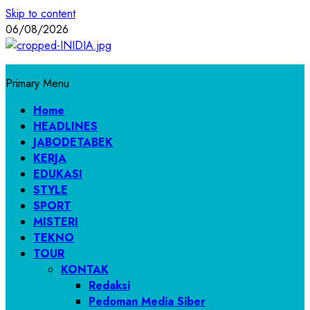
Skip to content
06/08/2026
Primary Menu
Home
HEADLINES
JABODETABEK
KERJA
EDUKASI
STYLE
SPORT
MISTERI
TEKNO
TOUR
KONTAK
Redaksi
Pedoman Media Siber