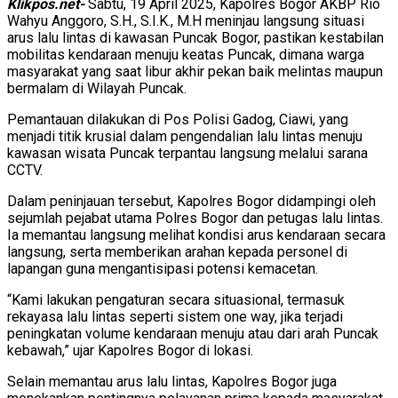
Klikpos.net-
Sabtu, 19 April 2025, Kapolres Bogor AKBP Rio
Wahyu Anggoro, S.H., S.I.K., M.H meninjau langsung situasi
arus lalu lintas di kawasan Puncak Bogor, pastikan kestabilan
mobilitas kendaraan menuju keatas Puncak, dimana warga
masyarakat yang saat libur akhir pekan baik melintas maupun
bermalam di Wilayah Puncak.
Pemantauan dilakukan di Pos Polisi Gadog, Ciawi, yang
menjadi titik krusial dalam pengendalian lalu lintas menuju
kawasan wisata Puncak terpantau langsung melalui sarana
CCTV.
Dalam peninjauan tersebut, Kapolres Bogor didampingi oleh
sejumlah pejabat utama Polres Bogor dan petugas lalu lintas.
Ia memantau langsung melihat kondisi arus kendaraan secara
langsung, serta memberikan arahan kepada personel di
lapangan guna mengantisipasi potensi kemacetan.
“Kami lakukan pengaturan secara situasional, termasuk
rekayasa lalu lintas seperti sistem one way, jika terjadi
peningkatan volume kendaraan menuju atau dari arah Puncak
kebawah,” ujar Kapolres Bogor di lokasi.
Selain memantau arus lalu lintas, Kapolres Bogor juga