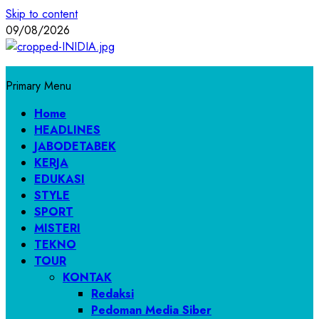
Skip to content
09/08/2026
Primary Menu
Home
HEADLINES
JABODETABEK
KERJA
EDUKASI
STYLE
SPORT
MISTERI
TEKNO
TOUR
KONTAK
Redaksi
Pedoman Media Siber