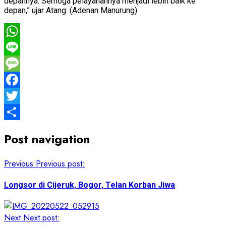
depannya. Semoga pelayanannya menjadi lebih baik ke
depan,” ujar Atang. (Adenan Manurung)
WhatsApp
Line
Message
Facebook
Twitter
Share
Post navigation
Previous
Previous post:
Longsor di Cijeruk, Bogor, Telan Korban Jiwa
Next
Next post: