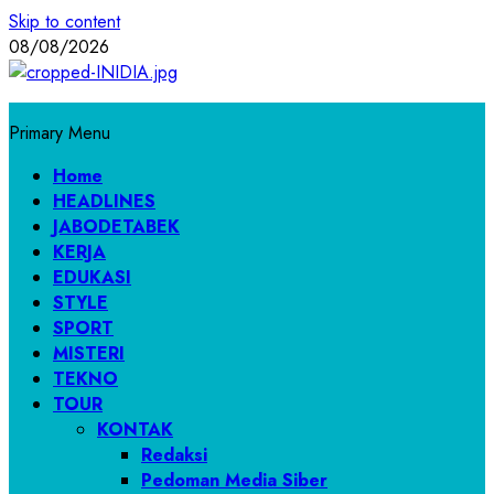
Skip to content
08/08/2026
Primary Menu
Home
HEADLINES
JABODETABEK
KERJA
EDUKASI
STYLE
SPORT
MISTERI
TEKNO
TOUR
KONTAK
Redaksi
Pedoman Media Siber