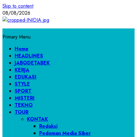
Skip to content
08/08/2026
Primary Menu
Home
HEADLINES
JABODETABEK
KERJA
EDUKASI
STYLE
SPORT
MISTERI
TEKNO
TOUR
KONTAK
Redaksi
Pedoman Media Siber