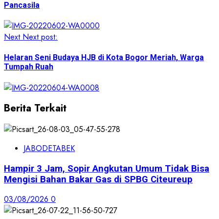
Pancasila
Next
Next post:
Helaran Seni Budaya HJB di Kota Bogor Meriah, Warga
Tumpah Ruah
Berita Terkait
JABODETABEK
Hampir 3 Jam, Sopir Angkutan Umum Tidak Bisa
Mengisi Bahan Bakar Gas di SPBG Citeureup
03/08/2026
0