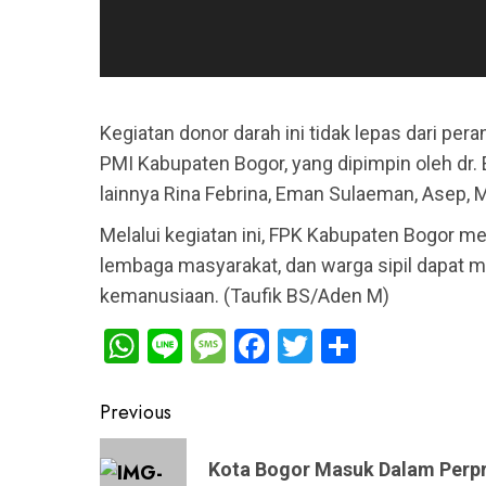
Kegiatan donor darah ini tidak lepas dari per
PMI Kabupaten Bogor, yang dipimpin oleh dr. 
lainnya Rina Febrina, Eman Sulaeman, Asep, M
Melalui kegiatan ini, FPK Kabupaten Bogor m
lembaga masyarakat, dan warga sipil dapat m
kemanusiaan. (Taufik BS/Aden M)
WhatsApp
Line
Message
Facebook
Twitter
Share
Post
Previous
navigation
Previous
Kota Bogor Masuk Dalam Perp
post: