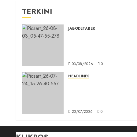
TERKINI
JABODETABEK
Hampir 3 Jam, Sopir Angkuta
Umum Tidak Bisa Mengisi
Bahan Bakar Gas di SPBG
Citeureup
03/08/2026
0
HEADLINES
Sinergi Menuju Indonesia
Emas, Majelis Umat Kristen
Indonesia (MUKI) Gelar Muna
III di Jakarta
22/07/2026
0
KLIKPOS