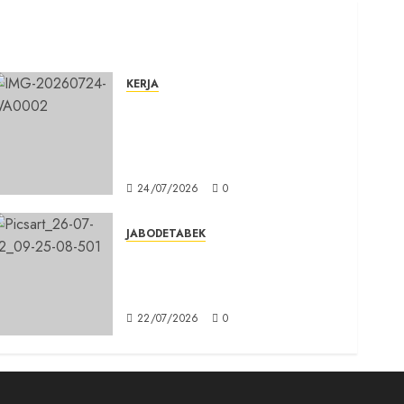
KERJA
Belum Lama Dibangun Jalan
Beton di Lingkungan Kelurahan
Pabuaran Cibinong Sudah
Retak
24/07/2026
0
JABODETABEK
Karang Taruna, Agen
Informasi Pemerintah kepada
Masyarakat
22/07/2026
0