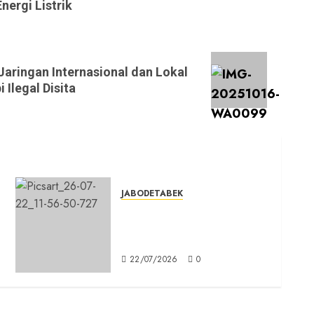
ergi Listrik
aringan Internasional dan Lokal
 Ilegal Disita
JABODETABEK
n
DPD PSI Kab. Bogor
Optimistis Lolos Verifikasi
Faktual
22/07/2026
0