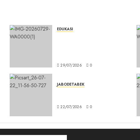
EDUKASI
n
Masuk Program Sekolah
Maung, SMKN 1 Cibinong Siap
Cetak 704 Siswa Baru Jadi
Manusia Unggul
29/07/2026
0
JABODETABEK
DPD PSI Kab. Bogor Optimistis
Lolos Verifikasi Faktual
s
22/07/2026
0