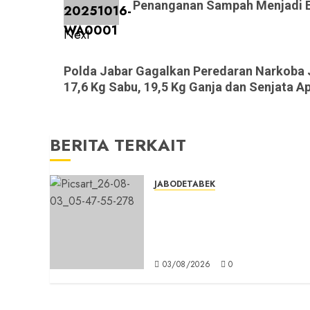
Penanganan Sampah Menjadi En
Next
Next
Polda Jabar Gagalkan Peredaran Narkoba J
post:
17,6 Kg Sabu, 19,5 Kg Ganja dan Senjata Api
BERITA TERKAIT
JABODETABEK
Hampir 3 Jam, Sopir Angkuta
Umum Tidak Bisa Mengisi
Bahan Bakar Gas di SPBG
Citeureup
03/08/2026
0