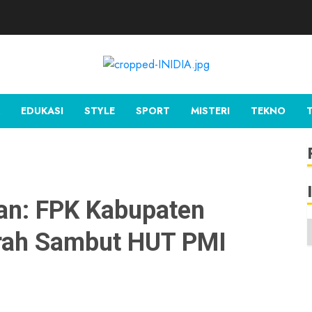
EDUKASI
STYLE
SPORT
MISTERI
TEKNO
n: FPK Kabupaten
arah Sambut HUT PMI