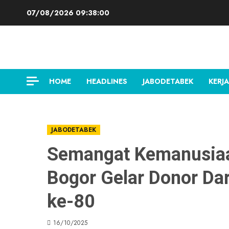
Skip
07/08/2026
09:38:00
to
content
HOME
HEADLINES
JABODETABEK
KERJA
JABODETABEK
Semangat Kemanusiaa
Bogor Gelar Donor D
ke-80
16/10/2025