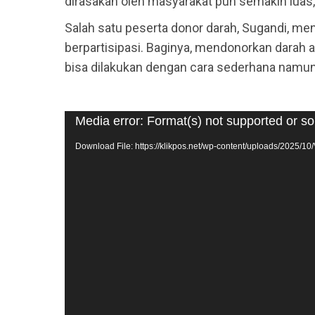
dirasakan oleh masyarakat pun semakin luas,” 
Salah satu peserta donor darah, Sugandi, m
berpartisipasi. Baginya, mendonorkan darah
bisa dilakukan dengan cara sederhana namu
Video
Media error: Format(s) not supported or so
Player
Download File: https://klikpos.net/wp-content/uploads/202