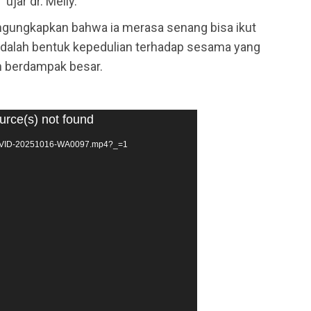
ujar dr. Meily.
engungkapkan bahwa ia merasa senang bisa ikut
 adalah bentuk kepedulian terhadap sesama yang
n berdampak besar.
urce(s) not found
5/10/VID-20251016-WA0097.mp4?_=1