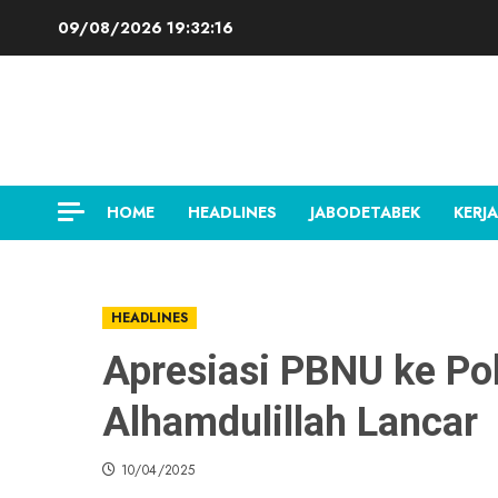
Skip
09/08/2026
19:32:17
to
content
HOME
HEADLINES
JABODETABEK
KERJA
HEADLINES
Apresiasi PBNU ke Pol
Alhamdulillah Lancar
10/04/2025