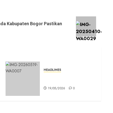
nda Kabupaten Bogor Pastikan
HEADLINES
Bro Ron di Bogor: Caleg PSI
Tidak Pakai Mahar
s
19/05/2026
0