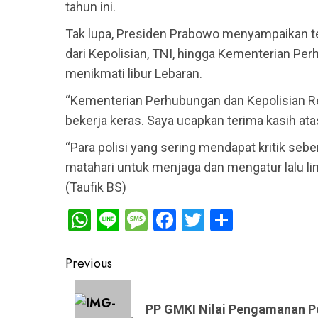
tahun ini.
Tak lupa, Presiden Prabowo menyampaikan ter
dari Kepolisian, TNI, hingga Kementerian Pe
menikmati libur Lebaran.
“Kementerian Perhubungan dan Kepolisian Re
bekerja keras. Saya ucapkan terima kasih ata
“Para polisi yang sering mendapat kritik seben
matahari untuk menjaga dan mengatur lalu lin
(Taufik BS)
WhatsApp
Line
Message
Facebook
Twitter
Share
Post
Previous
navigation
Previous
post:
PP GMKI Nilai Pengamanan Po