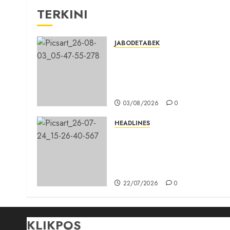
TERKINI
JABODETABEK
Hampir 3 Jam, Sopir Angkuta
Umum Tidak Bisa Mengisi
Bahan Bakar Gas di SPBG
Citeureup
03/08/2026
0
HEADLINES
Sinergi Menuju Indonesia
Emas, Majelis Umat Kristen
Indonesia (MUKI) Gelar Muna
III di Jakarta
22/07/2026
0
KLIKPOS