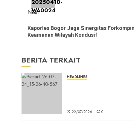
Next
Next
Kaporles Bogor Jaga Sinergitas Forkompi
post:
Keamanan Wilayah Kondusif
BERITA TERKAIT
HEADLINES
Sinergi Menuju Indonesia
Emas, Majelis Umat Kristen
Indonesia (MUKI) Gelar Muna
III di Jakarta
22/07/2026
0