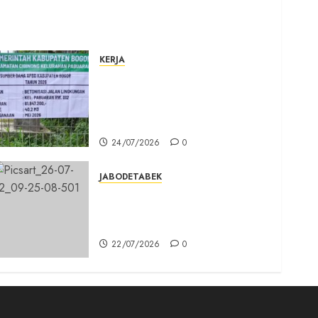
KERJA
Belum Lama Dibangun Jalan
Beton di Lingkungan Kelurahan
Pabuaran Cibinong Sudah
Retak
24/07/2026
0
JABODETABEK
Karang Taruna, Agen
Informasi Pemerintah kepada
Masyarakat
22/07/2026
0