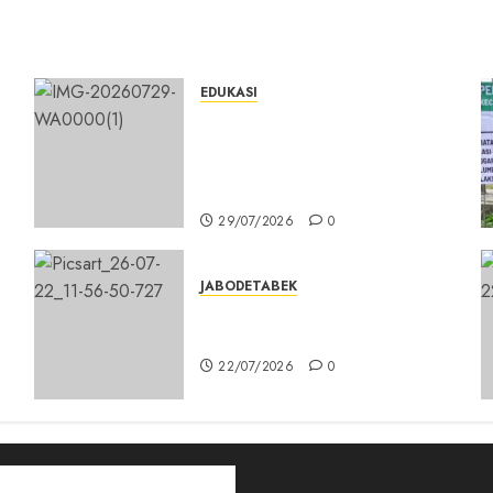
EDUKASI
n
Masuk Program Sekolah
Maung, SMKN 1 Cibinong Siap
Cetak 704 Siswa Baru Jadi
Manusia Unggul
29/07/2026
0
JABODETABEK
DPD PSI Kab. Bogor Optimistis
Lolos Verifikasi Faktual
s
22/07/2026
0