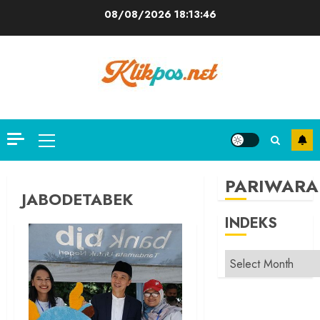
Skip
08/08/2026
18:13:47
to
content
Primary
Menu
PARIWARA
JABODETABEK
INDEKS
INDEKS