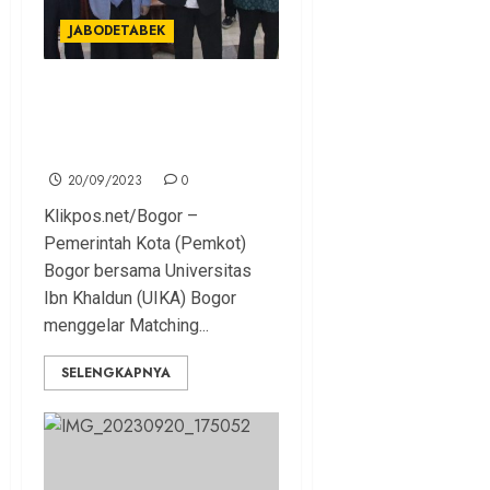
JABODETABEK
Pemkot Bogor dan UIKA
Gelar Kajian Draft Naskah
Raperda PMP
20/09/2023
0
Klikpos.net/Bogor –
Pemerintah Kota (Pemkot)
Bogor bersama Universitas
Ibn Khaldun (UIKA) Bogor
menggelar Matching...
SELENGKAPNYA