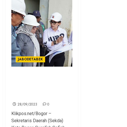
JABODETABEK
Sekda Inspeksi
Pembangunan Masjid
Agung, Jembatan Otista dan
Museum Pajajaran
28/09/2023
0
Klikpos.net/Bogor –
Sekretaris Daerah (Sekda)