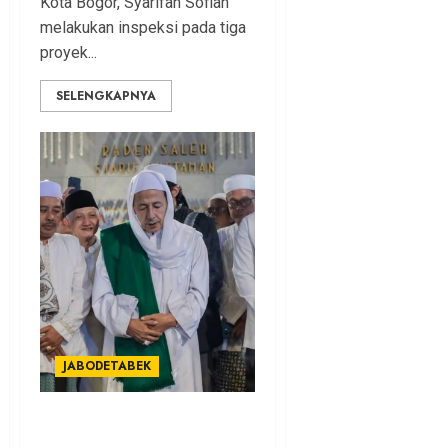
Kota Bogor, Syarifah Sofiah
melakukan inspeksi pada tiga
proyek...
SELENGKAPNYA
JABODETABEK
Bima Arya : Raden Saleh