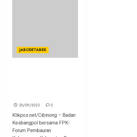
JABODETABEK
Kesbangpol Kabupaten
Bogor Selenggarakan Rapat
Koordinasi Pusat
Pendidikan Wawasan
Kebangsaan Bersama FPK
20/09/2023
0
Klikpos.net/Cibinong – Badan
Kesbangpol bersama FPK-
Forum Pembauran