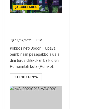
JABODETABEK
Dedie Rachim Harap Lahir
Penerus Timnas dari Kota
Bogor
18/09/2023
0
Klikpos.net/Bogor – Upaya
pembinaan pesepakbola usia
dini terus dilakukan baik oleh
Pemerintah kota (Pemkot...
SELENGKAPNYA