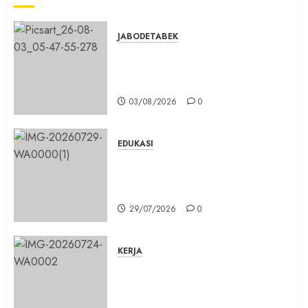
JABODETABEK
Hampir 3 Jam, Sopir Angkutan
Umum Tidak Bisa Mengisi Bahan
Bakar Gas di SPBG Citeureup
03/08/2026
0
EDUKASI
Masuk Program Sekolah Maung,
SMKN 1 Cibinong Siap Cetak 704
Siswa Baru Jadi Manusia Unggul
29/07/2026
0
KERJA
Belum Lama Dibangun Jalan
Beton di Lingkungan Kelurahan
Pabuaran Cibinong Sudah Retak