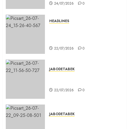
24/07/2026
0
HEADLINES
Sinergi Menuju Indonesia Emas,
Majelis Umat Kristen Indonesia
(MUKI) Gelar Munas III di Jakarta
22/07/2026
0
JABODETABEK
DPD PSI Kab. Bogor Optimistis
Lolos Verifikasi Faktual
22/07/2026
0
JABODETABEK
Karang Taruna, Agen Informasi
Pemerintah kepada Masyarakat