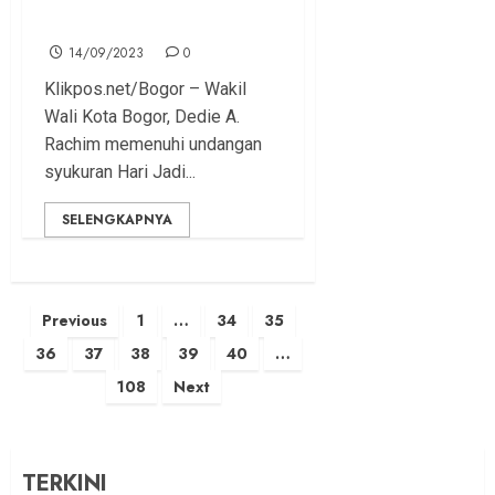
Apresiasi
14/09/2023
0
Klikpos.net/Bogor – Wakil
Wali Kota Bogor, Dedie A.
Rachim memenuhi undangan
syukuran Hari Jadi...
SELENGKAPNYA
Posts
Previous
1
…
34
35
pagination
36
37
38
39
40
…
108
Next
TERKINI