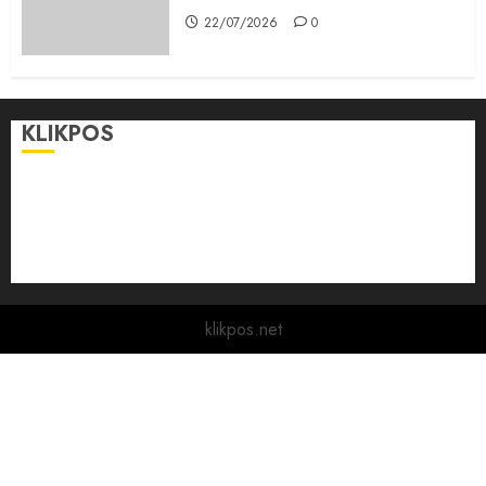
22/07/2026
0
KLIKPOS
Disclaimer
KONTAK
Pedoman Media Siber
Redaksi
klikpos.net