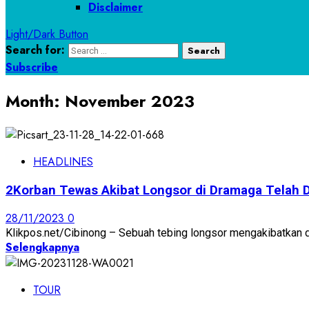
Disclaimer
Light/Dark Button
Search for:
Subscribe
Month:
November 2023
HEADLINES
2Korban Tewas Akibat Longsor di Dramaga Telah
28/11/2023
0
Klikpos.net/Cibinong – Sebuah tebing longsor mengakibatkan 
Selengkapnya
TOUR