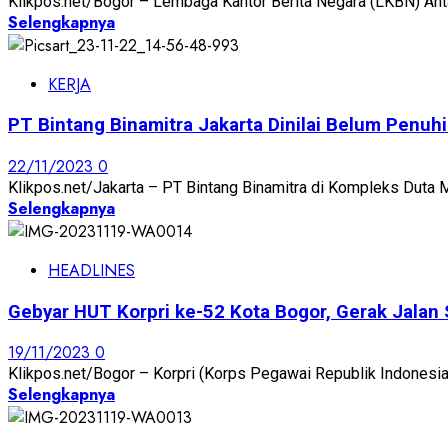
Klikpos.net/Bogor – Lembaga Kantor Berita Negara (LKBN) Anta
Selengkapnya
KERJA
PT Bintang Binamitra Jakarta Dinilai Belum Penu
22/11/2023
0
Klikpos.net/Jakarta – PT Bintang Binamitra di Kompleks Duta Me
Selengkapnya
HEADLINES
Gebyar HUT Korpri ke-52 Kota Bogor, Gerak Jalan
19/11/2023
0
Klikpos.net/Bogor – Korpri (Korps Pegawai Republik Indonesia
Selengkapnya