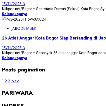
15/11/2023
0
Klikpos.net/Bogor – Sekretaris Daerah (Sekda) Kota Bogor, Sy
Selengkapnya
JABODETABEK
26 Atlet Anggar Kota Bogor Siap Bertanding di J
15/11/2023
0
Klikpos.net/Bogor – Sebanyak 26 atlet anggar Kota Bogor secar
Selengkapnya
Posts pagination
1
2
3
Next
PARIWARA
INDEKS