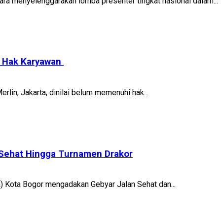
ra menyelenggarakan lomba presenter tingkat nasional dalam...
hi Hak Karyawan
rlin, Jakarta, dinilai belum memenuhi hak...
 Sehat Hingga Turnamen Drakor
) Kota Bogor mengadakan Gebyar Jalan Sehat dan...