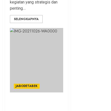
kegiatan yang strategis dan
penting....
SELENGKAPNYA
JABODETABEK
Bima Arya Minta Proyek
Pedestrian Juanda Dikebut