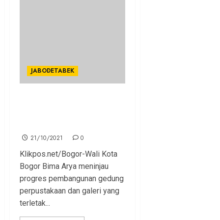
JABODETABEK
Pembangunan Gedung
Perpustakaan Kota Bogor di
Tahap 1 Sentuh 72 Persen
21/10/2021
0
Klikpos.net/Bogor-Wali Kota
Bogor Bima Arya meninjau
progres pembangunan gedung
perpustakaan dan galeri yang
terletak...