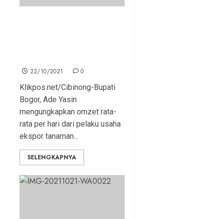
Ade Yasin: Omzet Rata-Rata
Ekspor Tanaman Hias Se-
Kabupaten Bogor Capai 300
Juta Per Hari
22/10/2021
0
Klikpos.net/Cibinong-Bupati
Bogor, Ade Yasin
mengungkapkan omzet rata-
rata per hari dari pelaku usaha
ekspor tanaman...
SELENGKAPNYA