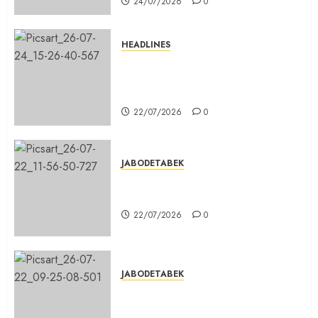
24/07/2026
0
HEADLINES
Sinergi Menuju Indonesia Emas,
Majelis Umat Kristen Indonesia
(MUKI) Gelar Munas III di Jakarta
22/07/2026
0
JABODETABEK
DPD PSI Kab. Bogor Optimistis
Lolos Verifikasi Faktual
22/07/2026
0
JABODETABEK
Karang Taruna, Agen Informasi
Pemerintah kepada Masyarakat