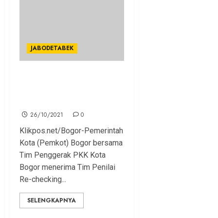
JABODETABEK
Kelurahan Empang Dinilai,
Optimis Jadi Juara PKK
Tingkat Provinsi
26/10/2021
0
Klikpos.net/Bogor-Pemerintah
Kota (Pemkot) Bogor bersama
Tim Penggerak PKK Kota
Bogor menerima Tim Penilai
Re-checking...
SELENGKAPNYA