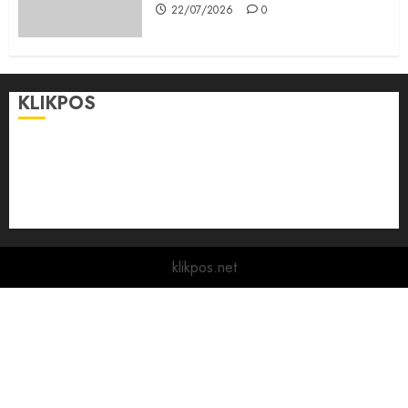
22/07/2026
0
KLIKPOS
Disclaimer
KONTAK
Pedoman Media Siber
Redaksi
klikpos.net