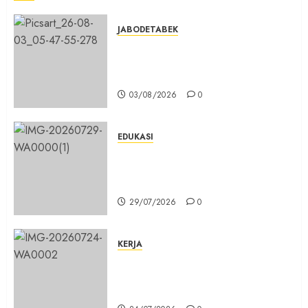
JABODETABEK
Hampir 3 Jam, Sopir Angkutan
Umum Tidak Bisa Mengisi Bahan
Bakar Gas di SPBG Citeureup
03/08/2026
0
EDUKASI
Masuk Program Sekolah Maung,
SMKN 1 Cibinong Siap Cetak 704
Siswa Baru Jadi Manusia Unggul
29/07/2026
0
KERJA
Belum Lama Dibangun Jalan
Beton di Lingkungan Kelurahan
Pabuaran Cibinong Sudah Retak