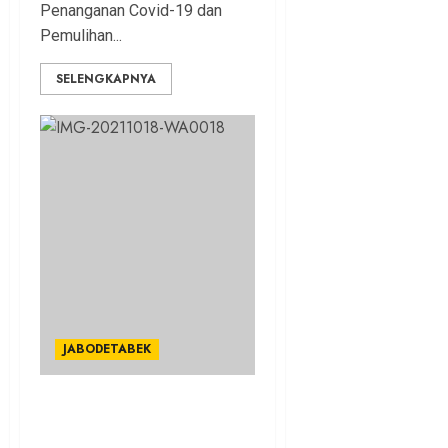
Penanganan Covid-19 dan
Pemulihan...
SELENGKAPNYA
JABODETABEK
Antusias Siswa SD Saat
Ujicoba PTM di Kota Bogor,