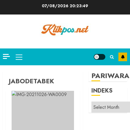
Skip
07/08/2026
20:23:50
to
content
Primary
Menu
PARIWARA
JABODETABEK
INDEKS
INDEKS