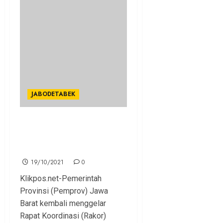
JABODETABEK
Pemprov Jabar Gelar Rakor,
PPKM Kota Bogor Turun
Level 2
19/10/2021
0
Klikpos.net-Pemerintah
Provinsi (Pemprov) Jawa
Barat kembali menggelar
Rapat Koordinasi (Rakor)