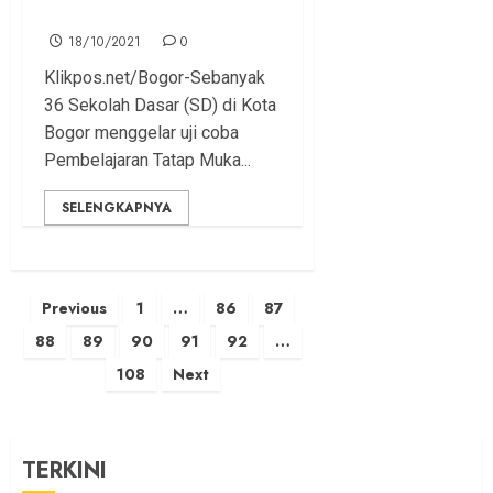
Bima Arya Ingatkan Hal Ini
18/10/2021
0
Klikpos.net/Bogor-Sebanyak
36 Sekolah Dasar (SD) di Kota
Bogor menggelar uji coba
Pembelajaran Tatap Muka...
SELENGKAPNYA
Posts
Previous
1
…
86
87
pagination
88
89
90
91
92
…
108
Next
TERKINI