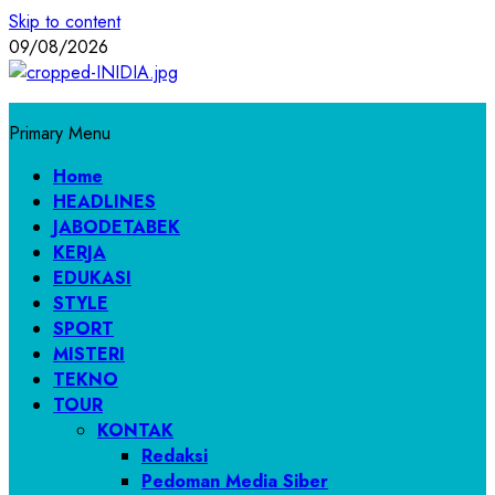
Skip to content
09/08/2026
Primary Menu
Home
HEADLINES
JABODETABEK
KERJA
EDUKASI
STYLE
SPORT
MISTERI
TEKNO
TOUR
KONTAK
Redaksi
Pedoman Media Siber