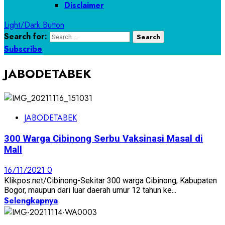
Disclaimer
Light/Dark Button
Search for:
Subscribe
JABODETABEK
JABODETABEK
300 Warga Cibinong Serbu Vaksinasi Masal di
Mall
16/11/2021
0
Klikpos.net/Cibinong-Sekitar 300 warga Cibinong, Kabupaten
Bogor, maupun dari luar daerah umur 12 tahun ke...
Selengkapnya