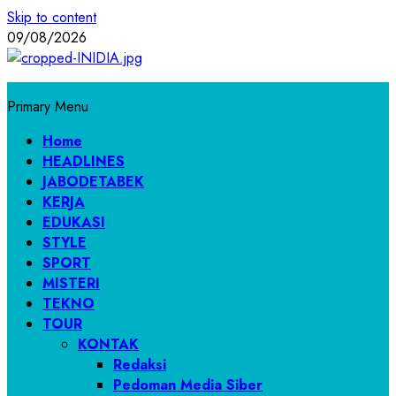
Skip to content
09/08/2026
Primary Menu
Home
HEADLINES
JABODETABEK
KERJA
EDUKASI
STYLE
SPORT
MISTERI
TEKNO
TOUR
KONTAK
Redaksi
Pedoman Media Siber