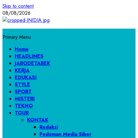
Skip to content
08/08/2026
Primary Menu
Home
HEADLINES
JABODETABEK
KERJA
EDUKASI
STYLE
SPORT
MISTERI
TEKNO
TOUR
KONTAK
Redaksi
Pedoman Media Siber