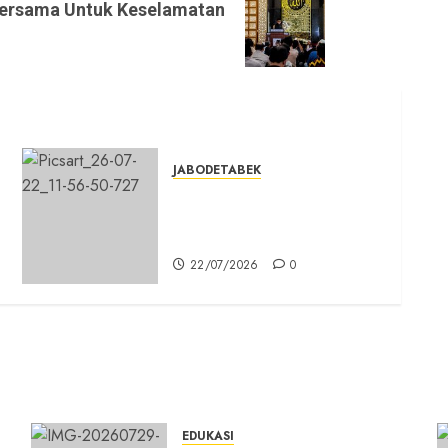
Bersama Untuk Keselamatan
JABODETABEK
n
DPD PSI Kab. Bogor
Optimistis Lolos Verifikasi
Faktual
22/07/2026
0
EDUKASI