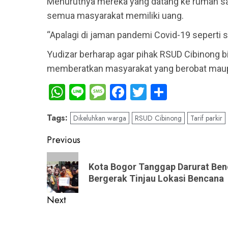
Menurutnya mereka yang datang ke rumah saki
semua masyarakat memiliki uang.
“Apalagi di jaman pandemi Covid-19 seperti s
Yudizar berharap agar pihak RSUD Cibinong bi
memberatkan masyarakat yang berobat maup
WhatsApp
Line
Message
Facebook
Twitter
Share
Tags:
Dikeluhkan warga
RSUD Cibinong
Tarif parkir
Post
Previous
navigation
Previous
Kota Bogor Tanggap Darurat Ben
post:
Bergerak Tinjau Lokasi Bencana
Next
Next