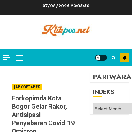
Skip
07/08/2026
23:05:51
to
content
Primary
Menu
PARIWARA
JABODETABEK
INDEKS
Forkopimda Kota
Bogor Gelar Rakor,
INDEKS
Antisipasi
Penyebaran Covid-19
Omicron