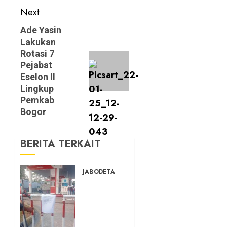
Next
Next
Ade Yasin
Lakukan
post:
Rotasi 7
Pejabat
Eselon II
Lingkup
Pemkab
Bogor
BERITA TERKAIT
JABODETABEK
Hampir
3 Jam,
Sopir
Angkutan