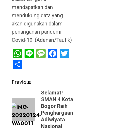
mendapatkan dan
mendukung data yang
akan digunakan dalam
penanganan pandemi
Covid-19. (Adenan/Taufik)
WhatsApp
Line
Message
Facebook
Twitter
Share
Post
Previous
navigation
Previous
Selamat!
SMAN 4 Kota
post:
Bogor Raih
Penghargaan
Adiwiyata
Nasional