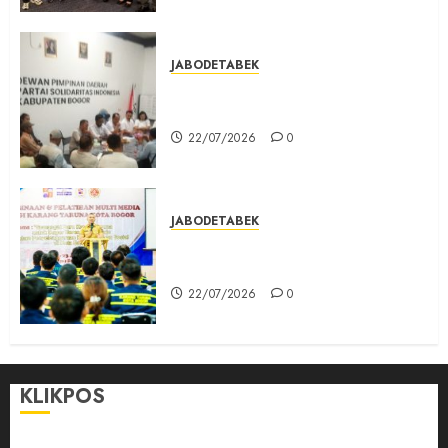
JABODETABEK
DPD PSI Kab. Bogor Optimistis
Lolos Verifikasi Faktual
22/07/2026
0
JABODETABEK
Karang Taruna, Agen Informasi
Pemerintah kepada Masyarakat
22/07/2026
0
KLIKPOS
Disclaimer