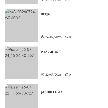
KERJA
Belum Lama Dibangun Jalan
Beton di Lingkungan Kelurahan
Pabuaran Cibinong Sudah Retak
24/07/2026
0
HEADLINES
Sinergi Menuju Indonesia Emas,
Majelis Umat Kristen Indonesia
(MUKI) Gelar Munas III di Jakarta
22/07/2026
0
JABODETABEK
DPD PSI Kab. Bogor Optimistis
Lolos Verifikasi Faktual