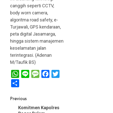
canggih seperti CCTV,
body worn camera,
algoritma road safety, e-
Turjawali, GPS kendaraan,
peta digital Jasamarga,
hingga sistem manajemen
keselamatan jalan
terintegrasi. (Adenan
M/Taufik BS)
WhatsApp
Line
Message
Facebook
Twitter
Share
Post
Previous
navigation
Previous
Komitmen Kapolres