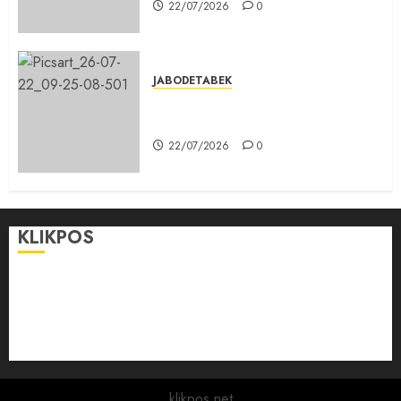
22/07/2026
0
JABODETABEK
Karang Taruna, Agen Informasi
Pemerintah kepada Masyarakat
22/07/2026
0
KLIKPOS
Disclaimer
KONTAK
Pedoman Media Siber
Redaksi
klikpos.net