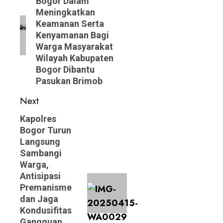
Bogor Dalam
post:
Meningkatkan
Keamanan Serta
Kenyamanan Bagi
Warga Masyarakat
Wilayah Kabupaten
Bogor Dibantu
Pasukan Brimob
Next
Next
Kapolres
Bogor Turun
post:
Langsung
Sambangi
Warga,
Antisipasi
Premanisme
dan Jaga
Kondusifitas
Gangguan