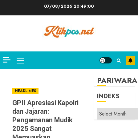
Skip
07/08/2026
20:49:01
to
content
Primary
Menu
PARIWARA
HEADLINES
INDEKS
GPII Apresiasi Kapolri
dan Jajaran:
INDEKS
Pengamanan Mudik
2025 Sangat
Memuaskan