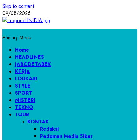
Skip to content
09/08/2026
Primary Menu
Home
HEADLINES
JABODETABEK
KERJA
EDUKASI
STYLE
SPORT
MISTERI
TEKNO
TOUR
KONTAK
Redaksi
Pedoman Media Siber