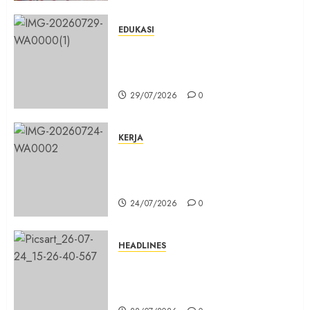
EDUKASI
Masuk Program Sekolah Maung,
SMKN 1 Cibinong Siap Cetak 704
Siswa Baru Jadi Manusia Unggul
29/07/2026
0
KERJA
Belum Lama Dibangun Jalan
Beton di Lingkungan Kelurahan
Pabuaran Cibinong Sudah Retak
24/07/2026
0
HEADLINES
Sinergi Menuju Indonesia Emas,
Majelis Umat Kristen Indonesia
(MUKI) Gelar Munas III di Jakarta