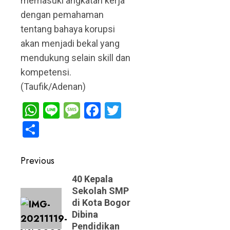
memasuki angkatan kerja
dengan pemahaman
tentang bahaya korupsi
akan menjadi bekal yang
mendukung selain skill dan
kompetensi.
(Taufik/Adenan)
WhatsApp
Line
Message
Facebook
Twitter
Share
Post
Previous
navigation
Previous
40 Kepala
Sekolah SMP
post:
di Kota Bogor
Dibina
Pendidikan