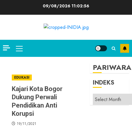
Skip
09/08/2026
11:02:56
to
content
Primary
Menu
PARIWARA
EDUKASI
INDEKS
Kajari Kota Bogor
Dukung Perwali
INDEKS
Pendidikan Anti
Korupsi
19/11/2021