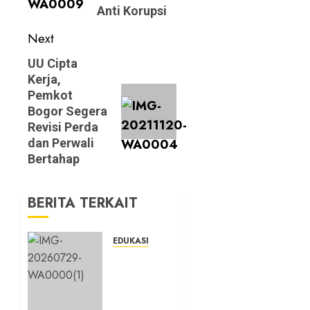
Anti Korupsi
Next
Next
UU Cipta
Kerja,
post:
Pemkot
Bogor Segera
Revisi Perda
dan Perwali
Bertahap
BERITA TERKAIT
EDUKASI
Masuk
Program
Sekolah
Maung,