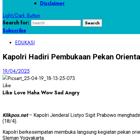
Disclaimer
Light/Dark Button
Search for:
Subscribe
EDUKASI
Kapolri Hadiri Pembukaan Pekan Orient
19/04/2025
Like
Like
Love
Haha
Wow
Sad
Angry
Klikpos.net
– Kapolri Jenderal Listyo Sigit Prabowo menghadi
(18/4).
Kapolri berkesempatan membuka langsung kegiatan pekan orie
Sleman Yogyakarta.