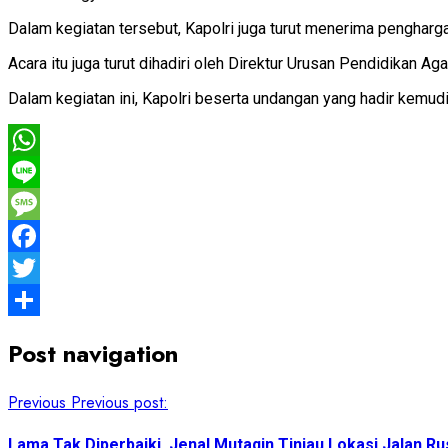
Dalam kegiatan tersebut, Kapolri juga turut menerima pengha
Acara itu juga turut dihadiri oleh Direktur Urusan Pendidikan
Dalam kegiatan ini, Kapolri beserta undangan yang hadir kemu
WhatsApp
Line
Message
Facebook
Twitter
Share
Post navigation
Previous
Previous post:
Lama Tak Diperbaiki, Jenal Mutaqin Tinjau Lokasi Jalan R