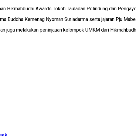
rgaan Hikmahbudhi Awards Tokoh Tauladan Pelindung dan Pengay
 Agama Buddha Kemenag Nyoman Suriadarma serta jajaran Pju Mabes
dian juga melakukan peninjauan kelompok UMKM dari Hikmahbudhi
usak