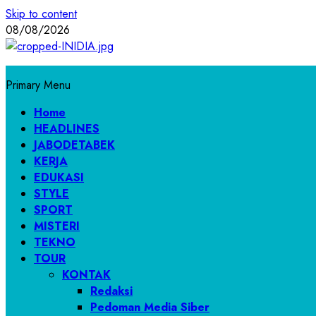
Skip to content
08/08/2026
Primary Menu
Home
HEADLINES
JABODETABEK
KERJA
EDUKASI
STYLE
SPORT
MISTERI
TEKNO
TOUR
KONTAK
Redaksi
Pedoman Media Siber