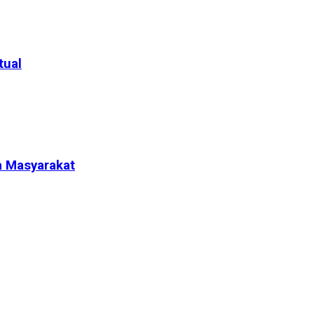
tual
a Masyarakat