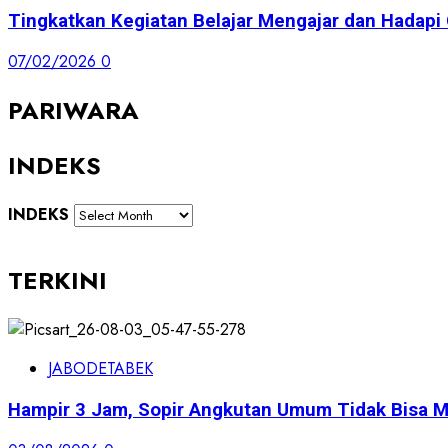
Tingkatkan Kegiatan Belajar Mengajar dan Hadap
07/02/2026
0
PARIWARA
INDEKS
INDEKS
TERKINI
JABODETABEK
Hampir 3 Jam, Sopir Angkutan Umum Tidak Bisa M