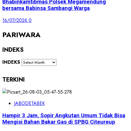
Bhabinkamtibmas Polsek Megamendung
bersama Babinsa Sambangi Warga
16/07/2026
0
PARIWARA
INDEKS
INDEKS
TERKINI
JABODETABEK
Hampir 3 Jam, Sopir Angkutan Umum Tidak Bisa
Mengisi Bahan Bakar Gas di SPBG Citeureup