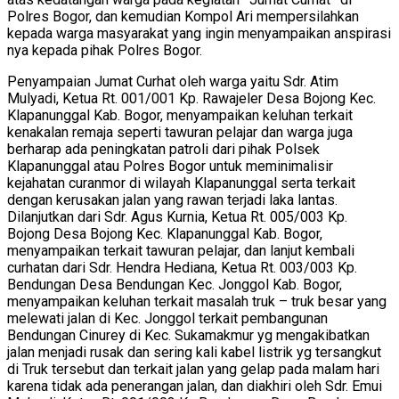
Polres Bogor, dan kemudian Kompol Ari mempersilahkan
kepada warga masyarakat yang ingin menyampaikan anspirasi
nya kepada pihak Polres Bogor.
Penyampaian Jumat Curhat oleh warga yaitu Sdr. Atim
Mulyadi, Ketua Rt. 001/001 Kp. Rawajeler Desa Bojong Kec.
Klapanunggal Kab. Bogor, menyampaikan keluhan terkait
kenakalan remaja seperti tawuran pelajar dan warga juga
berharap ada peningkatan patroli dari pihak Polsek
Klapanunggal atau Polres Bogor untuk meminimalisir
kejahatan curanmor di wilayah Klapanunggal serta terkait
dengan kerusakan jalan yang rawan terjadi laka lantas.
Dilanjutkan dari Sdr. Agus Kurnia, Ketua Rt. 005/003 Kp.
Bojong Desa Bojong Kec. Klapanunggal Kab. Bogor,
menyampaikan terkait tawuran pelajar, dan lanjut kembali
curhatan dari Sdr. Hendra Hediana, Ketua Rt. 003/003 Kp.
Bendungan Desa Bendungan Kec. Jonggol Kab. Bogor,
menyampaikan keluhan terkait masalah truk – truk besar yang
melewati jalan di Kec. Jonggol terkait pembangunan
Bendungan Cinurey di Kec. Sukamakmur yg mengakibatkan
jalan menjadi rusak dan sering kali kabel listrik yg tersangkut
di Truk tersebut dan terkait jalan yang gelap pada malam hari
karena tidak ada penerangan jalan, dan diakhiri oleh Sdr. Emui