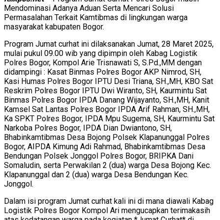
Mendominasi Adanya Aduan Serta Mencari Solusi
Permasalahan Terkait Kamtibmas di lingkungan warga
masyarakat kabupaten Bogor.
Program Jumat curhat ini dilaksanakan Jumat, 28 Maret 2025,
mulai pukul 09.00 wib yang dipimpin oleh Kabag Logistik
Polres Bogor, Kompol Arie Trisnawati S, S.Pd.,MM dengan
didampingi : Kasat Binmas Polres Bogor AKP Nimrod, SH,
Kasi Humas Polres Bogor IPTU Desi Triana, SH.,MH, KBO Sat
Reskrim Polres Bogor IPTU Dwi Wiranto, SH, Kaurmintu Sat
Binmas Polres Bogor IPDA Danang Wijayanto, SH.,MH, Kanit
Kamsel Sat Lantas Polres Bogor IPDA Arif Rahman, SH.,MH,
Ka SPKT Polres Bogor, IPDA Mpu Sugema, SH, Kaurmintu Sat
Narkoba Polres Bogor, IPDA Dian Dwiantono, SH,
Bhabinkamtibmas Desa Bojong Polsek Klapanunggal Polres
Bogor, AIPDA Kimung Adi Rahmad, Bhabinkamtibmas Desa
Bendungan Polsek Jonggol Polres Bogor, BRIPKA Dani
Somaludin, serta Perwakilan 2 (dua) warga Desa Bojong Kec.
Klapanunggal dan 2 (dua) warga Desa Bendungan Kec.
Jonggol.
Dalam isi program Jumat curhat kali ini di mana diawali Kabag
Logistik Polres Bogor Kompol Ari mengucapkan terimakasih
atas kedatangan warga pada kegiatan *Jumat Curhat* di