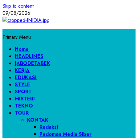
Skip to content
09/08/2026
Primary Menu
Home
HEADLINES
JABODETABEK
KERJA
EDUKASI
STYLE
SPORT
MISTERI
TEKNO
TOUR
KONTAK
Redaksi
Pedoman Media Siber