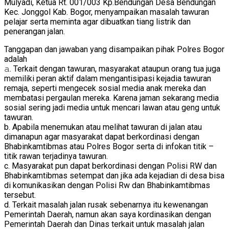
Mulyadi, Ketua Rt. 001/003 Kp.Bendungan Desa Bendungan
Kec. Jonggol Kab. Bogor, menyampaikan masalah tawuran
pelajar serta meminta agar dibuatkan tiang listrik dan
penerangan jalan.
Tanggapan dan jawaban yang disampaikan pihak Polres Bogor
adalah
𝚊. Terkait dengan tawuran, masyarakat ataupun orang tua juga
memiliki peran aktif dalam mengantisipasi kejadia tawuran
remaja, seperti mengecek sosial media anak mereka dan
membatasi pergaulan mereka. Karena jaman sekarang media
sosial sering jadi media untuk mencari lawan atau geng untuk
tawuran.
b. Apabila menemukan atau melihat tawuran di jalan atau
dimanapun agar masyarakat dapat berkordinasi dengan
Bhabinkamtibmas atau Polres Bogor serta di infokan titik –
titik rawan terjadinya tawuran.
c. Masyarakat pun dapat berkordinasi dengan Polisi RW dan
Bhabinkamtibmas setempat dan jika ada kejadian di desa bisa
di komunikasikan dengan Polisi Rw dan Bhabinkamtibmas
tersebut.
d. Terkait masalah jalan rusak sebenarnya itu kewenangan
Pemerintah Daerah, namun akan saya kordinasikan dengan
Pemerintah Daerah dan Dinas terkait untuk masalah jalan