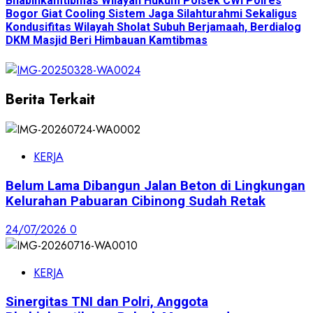
Bhabinkamtibmas Wilayah Hukum Polsek CWI Polres
Bogor Giat Cooling Sistem Jaga Silahturahmi Sekaligus
Kondusifitas Wilayah Sholat Subuh Berjamaah, Berdialog
DKM Masjid Beri Himbauan Kamtibmas
Berita Terkait
KERJA
Belum Lama Dibangun Jalan Beton di Lingkungan
Kelurahan Pabuaran Cibinong Sudah Retak
24/07/2026
0
KERJA
Sinergitas TNI dan Polri, Anggota