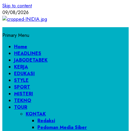
Skip to content
09/08/2026
Primary Menu
Home
HEADLINES
JABODETABEK
KERJA
EDUKASI
STYLE
SPORT
MISTERI
TEKNO
TOUR
KONTAK
Redaksi
Pedoman Media Siber