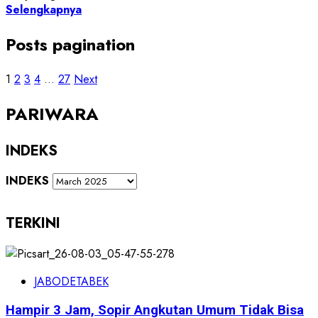
Selengkapnya
Posts pagination
1
2
3
4
…
27
Next
PARIWARA
INDEKS
INDEKS
TERKINI
JABODETABEK
Hampir 3 Jam, Sopir Angkutan Umum Tidak Bisa