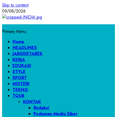
Skip to content
09/08/2026
Primary Menu
Home
HEADLINES
JABODETABEK
KERJA
EDUKASI
STYLE
SPORT
MISTERI
TEKNO
TOUR
KONTAK
Redaksi
Pedoman Media Siber