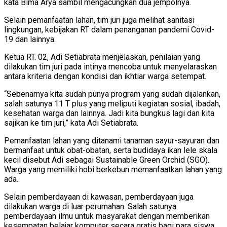
kata Bima Arya sambil mengacungkan dua jempolnya.
Selain pemanfaatan lahan, tim juri juga melihat sanitasi
lingkungan, kebijakan RT dalam penanganan pandemi Covid-
19 dan lainnya.
Ketua RT. 02, Adi Setiabrata menjelaskan, penilaian yang
dilakukan tim juri pada intinya mencoba untuk menyelaraskan
antara kriteria dengan kondisi dan ikhtiar warga setempat.
“Sebenarnya kita sudah punya program yang sudah dijalankan,
salah satunya 11 T plus yang meliputi kegiatan sosial, ibadah,
kesehatan warga dan lainnya. Jadi kita bungkus lagi dan kita
sajikan ke tim juri,” kata Adi Setiabrata.
Pemanfaatan lahan yang ditanami tanaman sayur-sayuran dan
bermanfaat untuk obat-obatan, serta budidaya ikan lele skala
kecil disebut Adi sebagai Sustainable Green Orchid (SGO).
Warga yang memiliki hobi berkebun memanfaatkan lahan yang
ada.
Selain pemberdayaan di kawasan, pemberdayaan juga
dilakukan warga di luar perumahan. Salah satunya
pemberdayaan ilmu untuk masyarakat dengan memberikan
kesempatan belajar komputer secara gratis bagi para siswa