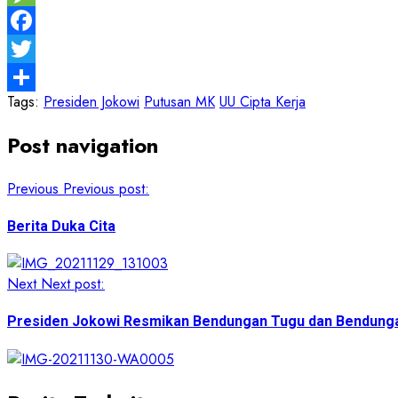
Message
Facebook
Twitter
Tags:
Presiden Jokowi
Putusan MK
UU Cipta Kerja
Share
Post navigation
Previous
Previous post:
Berita Duka Cita
Next
Next post:
Presiden Jokowi Resmikan Bendungan Tugu dan Bendung