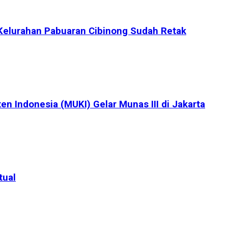
Kelurahan Pabuaran Cibinong Sudah Retak
en Indonesia (MUKI) Gelar Munas III di Jakarta
tual