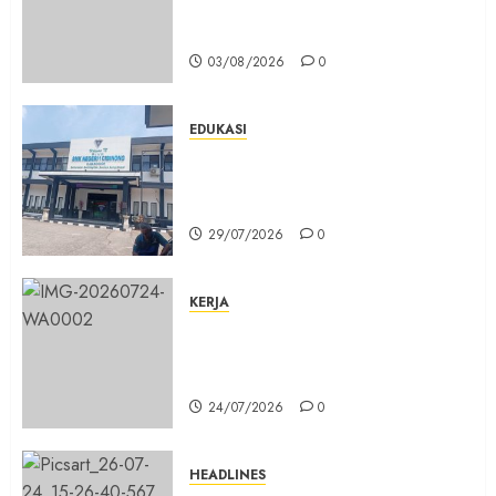
Umum Tidak Bisa Mengisi Bahan
Bakar Gas di SPBG Citeureup
07/02/2026
03/08/2026
0
0
EDUKASI
Masuk Program Sekolah Maung,
SMKN 1 Cibinong Siap Cetak 704
Siswa Baru Jadi Manusia Unggul
29/07/2026
0
KERJA
Belum Lama Dibangun Jalan
Beton di Lingkungan Kelurahan
Pabuaran Cibinong Sudah Retak
24/07/2026
0
HEADLINES