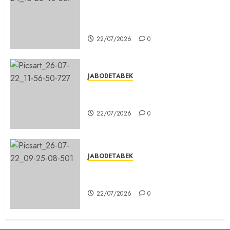
Sinergi Menuju Indonesia Emas,
Majelis Umat Kristen Indonesia
(MUKI) Gelar Munas III di Jakarta
22/07/2026
0
JABODETABEK
DPD PSI Kab. Bogor Optimistis
Lolos Verifikasi Faktual
22/07/2026
0
JABODETABEK
Karang Taruna, Agen Informasi
Pemerintah kepada Masyarakat
22/07/2026
0