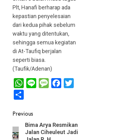
Plt, Hanafi berharap ada
kepastian penyelesaian
dari kedua pihak sebelum
waktu yang ditentukan,
sehingga semua kegiatan
di At-Taufiq berjalan
seperti biasa.
(Taufik/Adenan)
WhatsApp
Line
Message
Facebook
Twitter
Share
Post
Previous
navigation
Previous
Bima Arya Resmikan
Jalan Ciheuleut Jadi
post:
Jalan R. H.