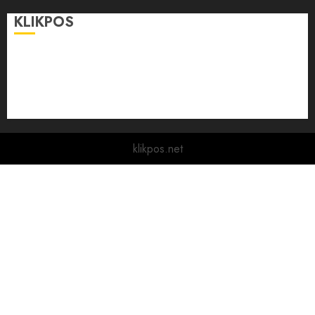
KLIKPOS
Disclaimer
KONTAK
Pedoman Media Siber
Redaksi
klikpos.net