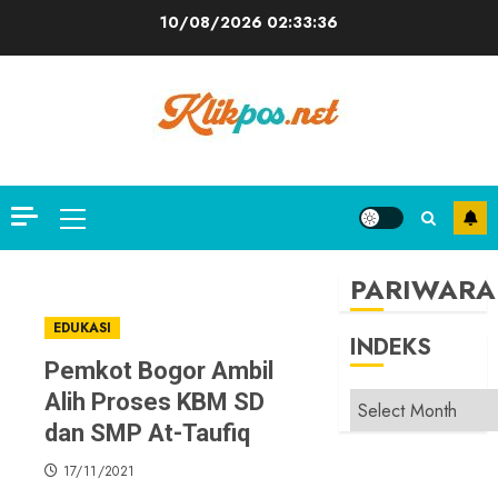
Skip
10/08/2026
02:33:37
to
content
Primary
Menu
PARIWARA
EDUKASI
INDEKS
Pemkot Bogor Ambil
Alih Proses KBM SD
INDEKS
dan SMP At-Taufiq
17/11/2021