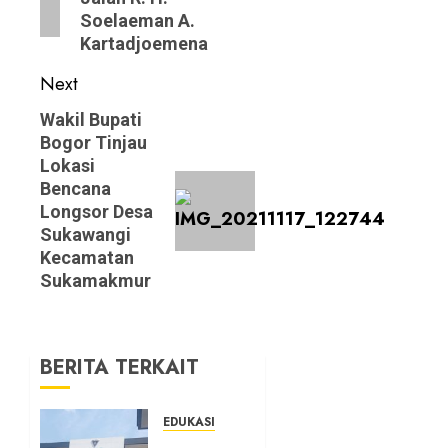
Soelaeman A.
Kartadjoemena
Next
Next
Wakil Bupati
Bogor Tinjau
post:
Lokasi
Bencana
Longsor Desa
Sukawangi
Kecamatan
Sukamakmur
BERITA TERKAIT
EDUKASI
Masuk