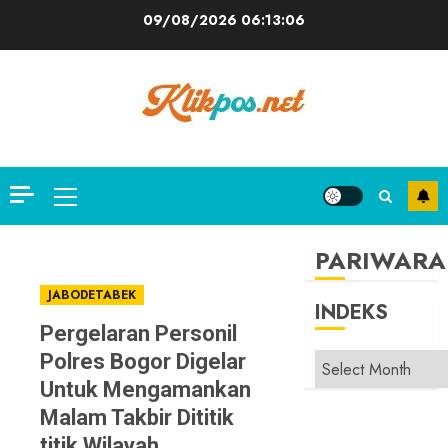
Skip
09/08/2026
06:13:07
to
content
Primary
Menu
PARIWARA
JABODETABEK
INDEKS
Pergelaran Personil
Polres Bogor Digelar
INDEKS
Untuk Mengamankan
Malam Takbir Dititik
titik Wilayah