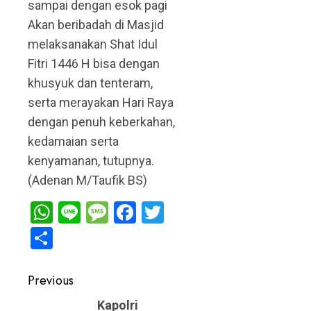
sampai dengan esok pagi
Akan beribadah di Masjid
melaksanakan Shat Idul
Fitri 1446 H bisa dengan
khusyuk dan tenteram,
serta merayakan Hari Raya
dengan penuh keberkahan,
kedamaian serta
kenyamanan, tutupnya.
(Adenan M/Taufik BS)
WhatsApp
Line
Message
Facebook
Twitter
Share
Post
Previous
navigation
Previous
Kapolri