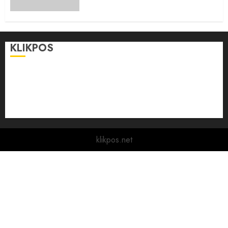
KLIKPOS
Disclaimer
KONTAK
Pedoman Media Siber
Redaksi
klikpos.net