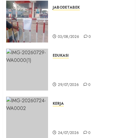
JABODETABEK
Hampir 3 Jam, Sopir Angkutan
Umum Tidak Bisa Mengisi Bahan
Bakar Gas di SPBG Citeureup
03/08/2026
0
EDUKASI
Masuk Program Sekolah Maung,
SMKN 1 Cibinong Siap Cetak 704
Siswa Baru Jadi Manusia Unggul
29/07/2026
0
KERJA
Belum Lama Dibangun Jalan
Beton di Lingkungan Kelurahan
Pabuaran Cibinong Sudah Retak
24/07/2026
0