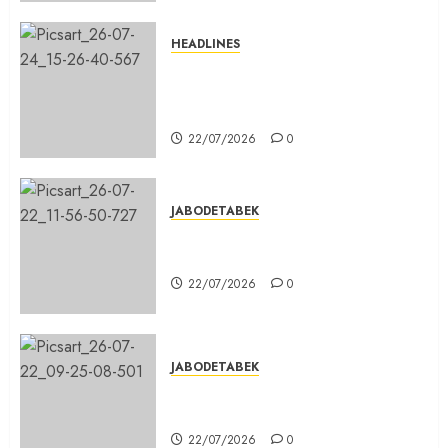
HEADLINES
Sinergi Menuju Indonesia Emas,
Majelis Umat Kristen Indonesia
(MUKI) Gelar Munas III di Jakarta
22/07/2026
0
JABODETABEK
DPD PSI Kab. Bogor Optimistis
Lolos Verifikasi Faktual
22/07/2026
0
JABODETABEK
Karang Taruna, Agen Informasi
Pemerintah kepada Masyarakat
22/07/2026
0