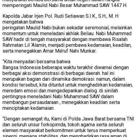
memperingati Maulid Nabi Besar Muhammad SAW 1447 H.
Kapolda Jabar Irjen Pol. Rudi Setiawan S.I.K., S.H., M. H
mengatakan bahwa
peringatan Maulid Nabi bukan sekadar seremonial, melainkan
momentum untuk meneladani akhlak Beliau. Nabi Muhammad
SAW hadir di tengah masyarakat dengan membawa Risalah
Rahmatan Lil ‘Alamin, menjadi pembawa kedamaian, keadilan,
serta menegakkan Amar Ma’ruf Nahi Munkar.
“Kita menyadari bersama bahwa
Bangsa Indonesia beberapa waktu terakhir diwarnai dengan
berbagai aksi demonstrasi di berbagai daerah. hal ini
merupakan bagian dari dinamika demokrasi. namun, dalam
kondisi tersebut, kita dituntut untuk menghadirkan kedamaian,
meredam emosi dan mengedepankan dialog. di sinilah
pentingnya meneladani Nabi Muhammad SAW dalam
membangun persaudaraan , menegakkan keadilan serta
menciptakan kedamaian.
“Dengan semangat itu, Kami di Polda Jawa Barat bersama TNI
dan seluruh unsur forkopimda, tokoh agama serta seluruh
elemen masyarakat berkomitmen untuk terus memperkuat
sinergi, menjaga stabilitas, dan menghadirkan rasa aman di