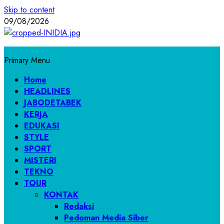
Skip to content
09/08/2026
Primary Menu
Home
HEADLINES
JABODETABEK
KERJA
EDUKASI
STYLE
SPORT
MISTERI
TEKNO
TOUR
KONTAK
Redaksi
Pedoman Media Siber