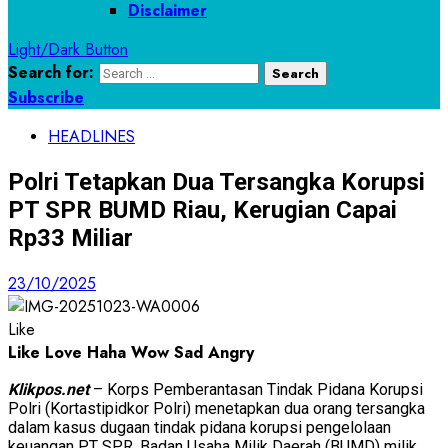
Disclaimer
Light/Dark Button
Search for:
Subscribe
HEADLINES
Polri Tetapkan Dua Tersangka Korupsi
PT SPR BUMD Riau, Kerugian Capai
Rp33 Miliar
23/10/2025
Like
Like
Love
Haha
Wow
Sad
Angry
Klikpos.net
– Korps Pemberantasan Tindak Pidana Korupsi
Polri (Kortastipidkor Polri) menetapkan dua orang tersangka
dalam kasus dugaan tindak pidana korupsi pengelolaan
keuangan PT SPR, Badan Usaha Milik Daerah (BUMD) milik