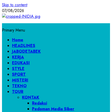
Skip to content
07/08/2026
Primary Menu
Home
HEADLINES
JABODETABEK
KERJA
EDUKASI
STYLE
SPORT
MISTERI
TEKNO
TOUR
KONTAK
Redaksi
Pedoman Media Siber