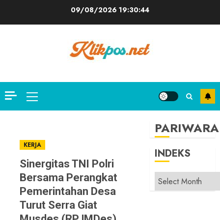
Skip
09/08/2026
19:30:44
to
content
Primary
Menu
PARIWARA
KERJA
INDEKS
Sinergitas TNI Polri
Bersama Perangkat
INDEKS
Pemerintahan Desa
Turut Serra Giat
Musdes (RPJMDes)