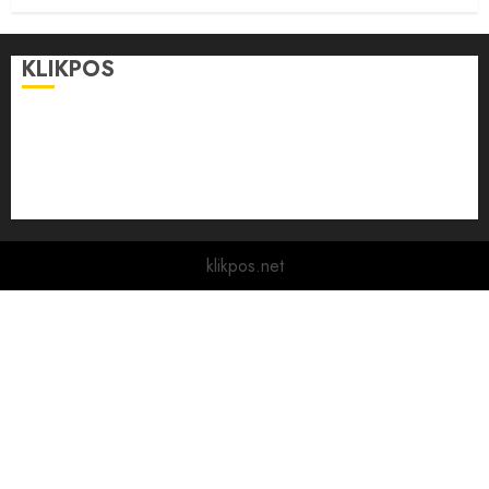
KLIKPOS
Disclaimer
KONTAK
Pedoman Media Siber
Redaksi
klikpos.net