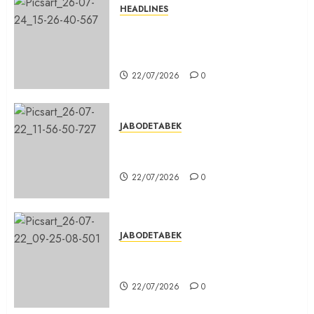
HEADLINES
Sinergi Menuju Indonesia Emas,
Majelis Umat Kristen Indonesia
(MUKI) Gelar Munas III di Jakarta
22/07/2026
0
JABODETABEK
DPD PSI Kab. Bogor Optimistis
Lolos Verifikasi Faktual
22/07/2026
0
JABODETABEK
Karang Taruna, Agen Informasi
Pemerintah kepada Masyarakat
22/07/2026
0