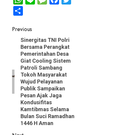
Share
Post
Previous
navigation
Previous
Sinergitas TNI Polri
Bersama Perangkat
post:
Pemerintahan Desa
Giat Cooling Sistem
Patroli Sambang
Tokoh Masyarakat
Wujud Pelayanan
Publik Sampaikan
Pesan Ajak Jaga
Kondusifitas
Kamtibmas Selama
Bulan Suci Ramadhan
1446 H Aman