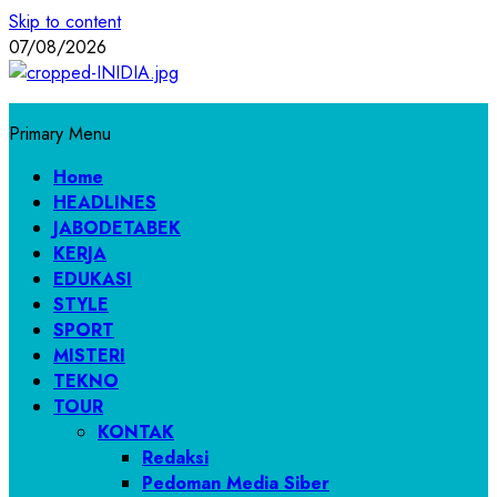
Skip to content
07/08/2026
Primary Menu
Home
HEADLINES
JABODETABEK
KERJA
EDUKASI
STYLE
SPORT
MISTERI
TEKNO
TOUR
KONTAK
Redaksi
Pedoman Media Siber