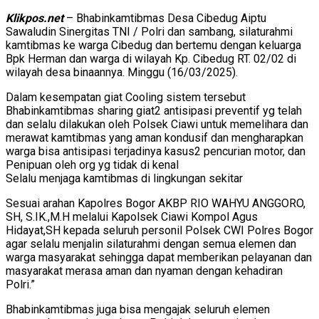
Klikpos.net
– Bhabinkamtibmas Desa Cibedug Aiptu
Sawaludin Sinergitas TNI / Polri dan sambang, silaturahmi
kamtibmas ke warga Cibedug dan bertemu dengan keluarga
Bpk Herman dan warga di wilayah Kp. Cibedug RT. 02/02 di
wilayah desa binaannya. Minggu (16/03/2025).
Dalam kesempatan giat Cooling sistem tersebut
Bhabinkamtibmas sharing giat2 antisipasi preventif yg telah
dan selalu dilakukan oleh Polsek Ciawi untuk memelihara dan
merawat kamtibmas yang aman kondusif dan mengharapkan
warga bisa antisipasi terjadinya kasus2 pencurian motor, dan
Penipuan oleh org yg tidak di kenal
Selalu menjaga kamtibmas di lingkungan sekitar
Sesuai arahan Kapolres Bogor AKBP RIO WAHYU ANGGORO,
SH, S.IK.,M.H melalui Kapolsek Ciawi Kompol Agus
Hidayat,SH kepada seluruh personil Polsek CWI Polres Bogor
agar selalu menjalin silaturahmi dengan semua elemen dan
warga masyarakat sehingga dapat memberikan pelayanan dan
masyarakat merasa aman dan nyaman dengan kehadiran
Polri.”
Bhabinkamtibmas juga bisa mengajak seluruh elemen