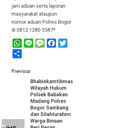
jam aduan serta laporan
masyarakat ataupun
nomor aduan Polres Bogor
di 0812 1280 5587*
WhatsApp
Line
Message
Facebook
Twitter
Share
Post
Previous
navigation
Previous
Bhabinkamtibmas
Wilayah Hukum
post:
Polsek Babakan
Madang Polres
Bogor Sambang
dan Silahturahmi
Warga Binaan
Beri Pesan