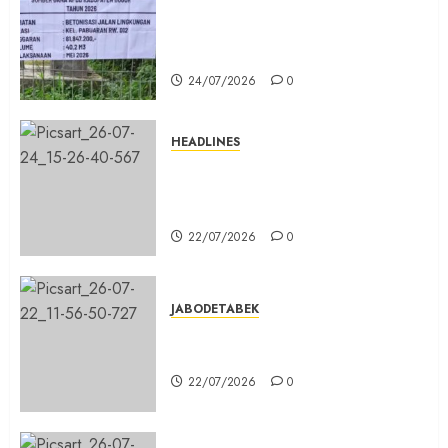
Belum Lama Dibangun Jalan
Beton di Lingkungan Kelurahan
Pabuaran Cibinong Sudah Retak
24/07/2026
0
HEADLINES
Sinergi Menuju Indonesia Emas,
Majelis Umat Kristen Indonesia
(MUKI) Gelar Munas III di Jakarta
22/07/2026
0
JABODETABEK
DPD PSI Kab. Bogor Optimistis
Lolos Verifikasi Faktual
22/07/2026
0