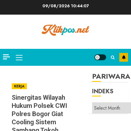
Skip
09/08/2026
10:44:08
to
content
Primary
Menu
PARIWARA
KERJA
INDEKS
Sinergitas Wilayah
Hukum Polsek CWI
INDEKS
Polres Bogor Giat
Cooling Sistem
Sambang Tokoh