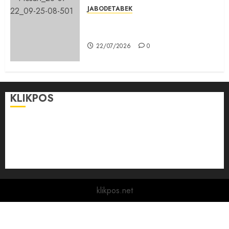
JABODETABEK
Karang Taruna, Agen Informasi
Pemerintah kepada Masyarakat
22/07/2026
0
KLIKPOS
Disclaimer
KONTAK
Pedoman Media Siber
Redaksi
klikpos.net