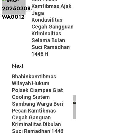
Kamtibmas Ajak
Jaga
Kondusifitas
Cegah Gangguan
Kriminalitas
Selama Bulan
Suci Ramadhan
1446 H
Next
Next
Bhabinkamtibmas
Wilayah Hukum
post:
Polsek Ciampea Giat
Cooling Sistem
Sambang Warga Beri
Pesan Kamtibmas
Cegah Ganguan
Kriminalitas Dibulan
Suci Ramadhan 1446