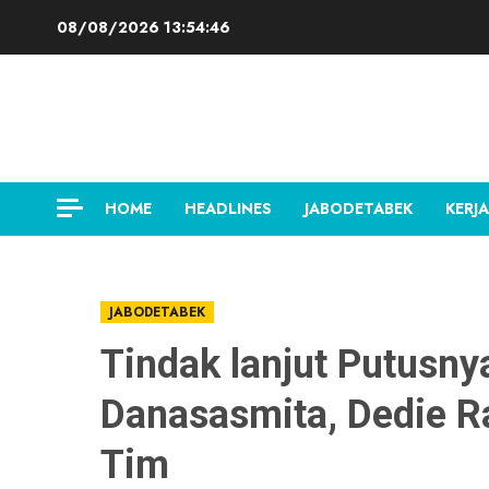
Skip
08/08/2026
13:54:47
to
content
HOME
HEADLINES
JABODETABEK
KERJA
JABODETABEK
Tindak lanjut Putusny
Danasasmita, Dedie 
Tim