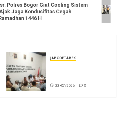
r. Polres Bogor Giat Cooling Sistem
 Ajak Jaga Kondusifitas Cegah
 Ramadhan 1446 H
JABODETABEK
n
DPD PSI Kab. Bogor
Optimistis Lolos Verifikasi
Faktual
22/07/2026
0