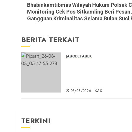
Next
Bhabinkamtibmas Wilayah Hukum Polsek Cs
post:
Monitoring Cek Pos Sitkamling Beri Pesan
Gangguan Kriminalitas Selama Bulan Suci
BERITA TERKAIT
JABODETABEK
Hampir 3 Jam, Sopir Angkuta
Umum Tidak Bisa Mengisi
Bahan Bakar Gas di SPBG
Citeureup
03/08/2026
0
TERKINI