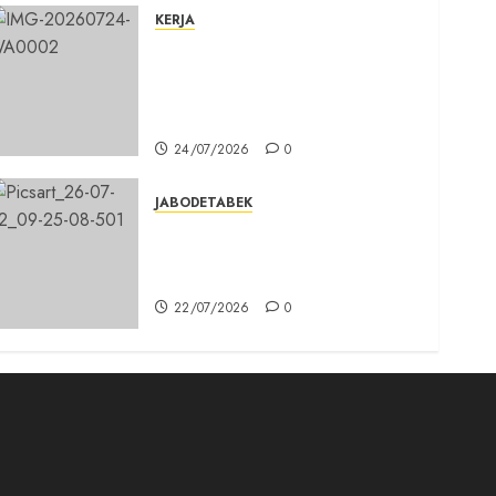
KERJA
Belum Lama Dibangun Jalan
Beton di Lingkungan Kelurahan
Pabuaran Cibinong Sudah
Retak
24/07/2026
0
JABODETABEK
Karang Taruna, Agen
Informasi Pemerintah kepada
Masyarakat
22/07/2026
0