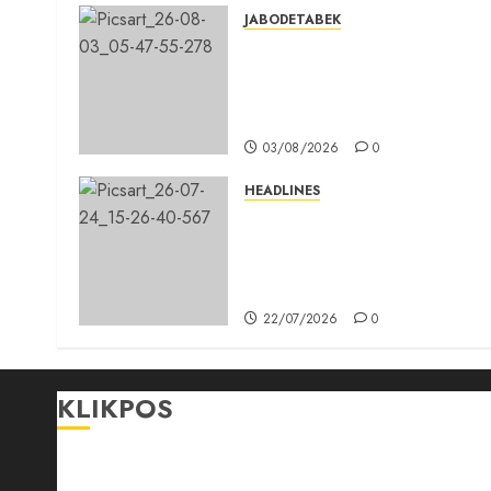
JABODETABEK
Hampir 3 Jam, Sopir Angkuta
Umum Tidak Bisa Mengisi
Bahan Bakar Gas di SPBG
Citeureup
03/08/2026
0
HEADLINES
Sinergi Menuju Indonesia
Emas, Majelis Umat Kristen
Indonesia (MUKI) Gelar Muna
III di Jakarta
22/07/2026
0
KLIKPOS
Disclaimer