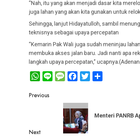
“Nah, itu yang akan menjadi dasar kita merelo
juga lahan yang akan kita gunakan untuk rel
Sehingga, lanjut Hidayatulloh, sambil menun
teknisnya sebagai upaya percepatan
“Kemarin Pak Wali juga sudah meninjau lahan
membuka akses jalan baru. Jadi nanti apa rek
langkah upaya percepatan,” ucapnya.(Adenan
WhatsApp
Line
Message
Facebook
Twitter
Share
Post
Previous
navigation
Previous
post:
Menteri PANRB Ap
Next