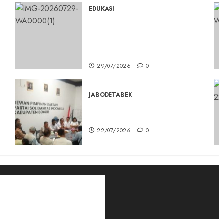
EDUKASI
n
Masuk Program Sekolah
Maung, SMKN 1 Cibinong Siap
Cetak 704 Siswa Baru Jadi
Manusia Unggul
29/07/2026
0
JABODETABEK
DPD PSI Kab. Bogor Optimistis
Lolos Verifikasi Faktual
s
22/07/2026
0