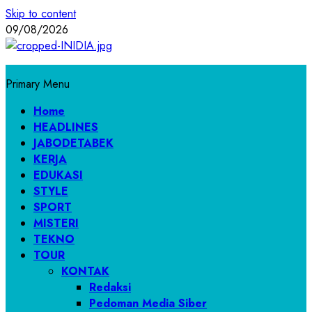
Skip to content
09/08/2026
Primary Menu
Home
HEADLINES
JABODETABEK
KERJA
EDUKASI
STYLE
SPORT
MISTERI
TEKNO
TOUR
KONTAK
Redaksi
Pedoman Media Siber