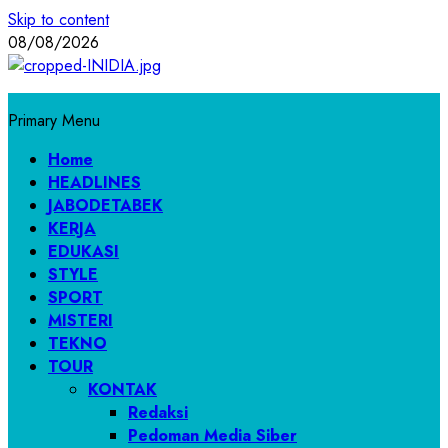
Skip to content
08/08/2026
Primary Menu
Home
HEADLINES
JABODETABEK
KERJA
EDUKASI
STYLE
SPORT
MISTERI
TEKNO
TOUR
KONTAK
Redaksi
Pedoman Media Siber