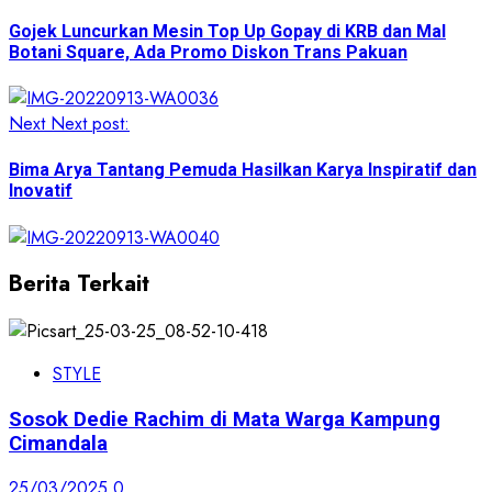
Gojek Luncurkan Mesin Top Up Gopay di KRB dan Mal
Botani Square, Ada Promo Diskon Trans Pakuan
Next
Next post:
Bima Arya Tantang Pemuda Hasilkan Karya Inspiratif dan
Inovatif
Berita Terkait
STYLE
Sosok Dedie Rachim di Mata Warga Kampung
Cimandala
25/03/2025
0