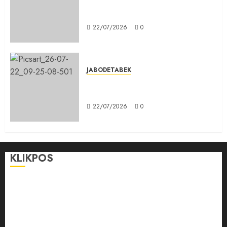
DPD PSI Kab. Bogor Optimistis
Lolos Verifikasi Faktual
22/07/2026
0
JABODETABEK
Karang Taruna, Agen Informasi
Pemerintah kepada Masyarakat
22/07/2026
0
KLIKPOS
Disclaimer
KONTAK
Pedoman Media Siber
Redaksi