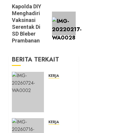
Next
Kapolda DIY
Menghadiri
post:
Vaksinasi
Serentak Di
SD Bleber
Prambanan
BERITA TERKAIT
KERJA
Belum
Lama
Dibangun
Jalan
Beton di
Lingkungan
Kelurahan
KERJA
Pabuaran
Sinergitas