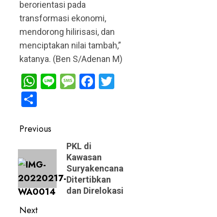
berorientasi pada
transformasi ekonomi,
mendorong hilirisasi, dan
menciptakan nilai tambah,”
katanya. (Ben S/Adenan M)
WhatsApp
Line
Message
Facebook
Twitter
Share
Post
Previous
navigation
Previous
PKL di
Kawasan
post:
Suryakencana
Ditertibkan
dan Direlokasi
Next