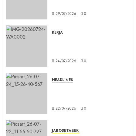
Siswa Baru Jadi Manusia Unggul
29/07/2026
0
KERJA
Belum Lama Dibangun Jalan
Beton di Lingkungan Kelurahan
Pabuaran Cibinong Sudah Retak
24/07/2026
0
HEADLINES
Sinergi Menuju Indonesia Emas,
Majelis Umat Kristen Indonesia
(MUKI) Gelar Munas III di Jakarta
22/07/2026
0
JABODETABEK