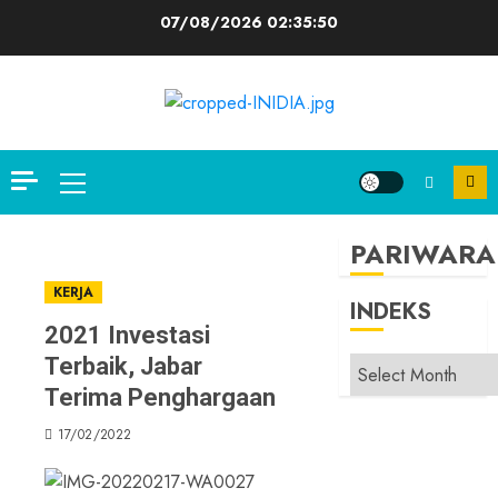
Skip
07/08/2026
02:35:51
to
content
Primary
Menu
PARIWARA
KERJA
INDEKS
2021 Investasi
Terbaik, Jabar
INDEKS
Terima Penghargaan
17/02/2022