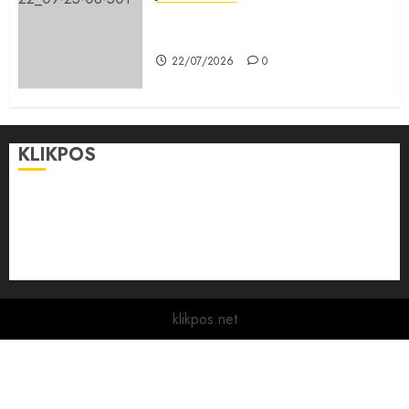
Karang Taruna, Agen Informasi
Pemerintah kepada Masyarakat
22/07/2026
0
KLIKPOS
Disclaimer
KONTAK
Pedoman Media Siber
Redaksi
klikpos.net