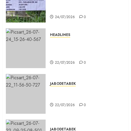
Beton di Lingkungan Kelurahan
Pabuaran Cibinong Sudah Retak
24/07/2026
0
HEADLINES
Sinergi Menuju Indonesia Emas,
Majelis Umat Kristen Indonesia
(MUKI) Gelar Munas III di Jakarta
22/07/2026
0
JABODETABEK
DPD PSI Kab. Bogor Optimistis
Lolos Verifikasi Faktual
22/07/2026
0
JABODETABEK