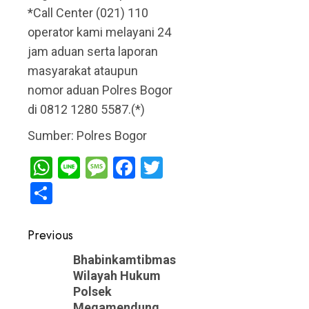
*Call Center (021) 110
operator kami melayani 24
jam aduan serta laporan
masyarakat ataupun
nomor aduan Polres Bogor
di 0812 1280 5587.(*)
Sumber: Polres Bogor
WhatsApp
Line
Message
Facebook
Twitter
Share
Post
Previous
navigation
Previous
Bhabinkamtibmas
Wilayah Hukum
post:
Polsek
Megamendung