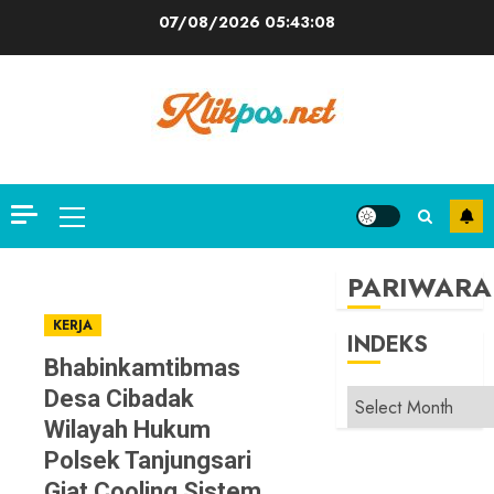
Skip
07/08/2026
05:43:08
to
content
Primary
Menu
PARIWARA
KERJA
INDEKS
Bhabinkamtibmas
Desa Cibadak
INDEKS
Wilayah Hukum
Polsek Tanjungsari
Giat Cooling Sistem