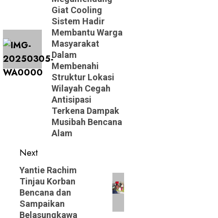
Giat Cooling
Sistem Hadir
Membantu Warga
Masyarakat
Dalam
Membenahi
Struktur Lokasi
Wilayah Cegah
Antisipasi
Terkena Dampak
Musibah Bencana
Alam
Next
Next
Yantie Rachim
Tinjau Korban
post:
Bencana dan
Sampaikan
Belasungkawa