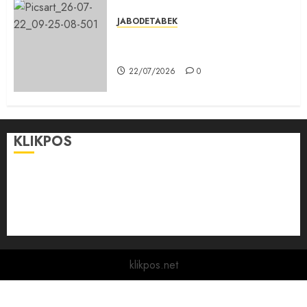
JABODETABEK
Karang Taruna, Agen Informasi
Pemerintah kepada Masyarakat
22/07/2026
0
KLIKPOS
Disclaimer
KONTAK
Pedoman Media Siber
Redaksi
klikpos.net