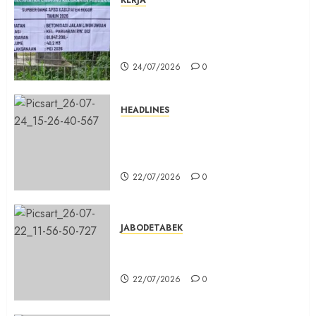
KERJA
Belum Lama Dibangun Jalan
Beton di Lingkungan Kelurahan
Pabuaran Cibinong Sudah Retak
24/07/2026
0
HEADLINES
Sinergi Menuju Indonesia Emas,
Majelis Umat Kristen Indonesia
(MUKI) Gelar Munas III di Jakarta
22/07/2026
0
JABODETABEK
DPD PSI Kab. Bogor Optimistis
Lolos Verifikasi Faktual
22/07/2026
0