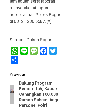
jam aduan serta laporan
masyarakat ataupun
nomor aduan Polres Bogor
di 0812 1280 5587. (*)
Sumber: Polres Bogor
WhatsApp
Line
Message
Facebook
Twitter
Share
Post
Previous
navigation
Previous
Dukung Program
Pemerintah, Kapolri
post:
Canangkan 100.000
Rumah Subsidi bagi
Personel Polri