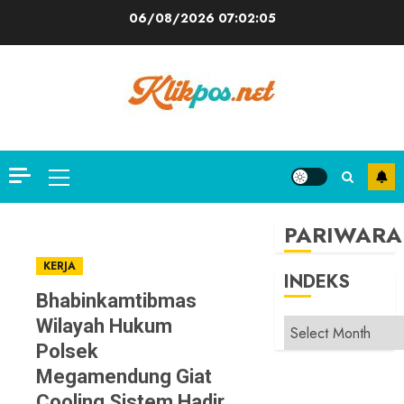
Skip
06/08/2026
07:02:06
to
content
Primary
Menu
PARIWARA
KERJA
INDEKS
Bhabinkamtibmas
Wilayah Hukum
INDEKS
Polsek
Megamendung Giat
Cooling Sistem Hadir