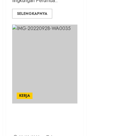
lingkungan Perumda...
SELENGKAPNYA
KERJA
Kabar Gembira Bagi Driver
Ojol, Segera Hadir GO.ID
SuperApps