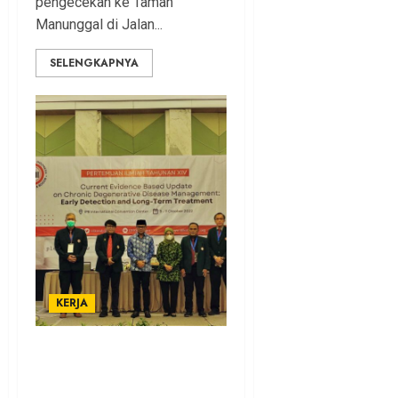
pengecekan ke Taman
Manunggal di Jalan...
SELENGKAPNYA
KERJA
Pertemuan Ilmiah IDI, Bima
Arya Minta Perbanyak Riset