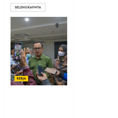
SELENGKAPNYA
KERJA
Progres Gedung
Perpustakaan Kota Bogor
Sudah 73 Persen, Bima Arya
Optimistis Desember Bisa