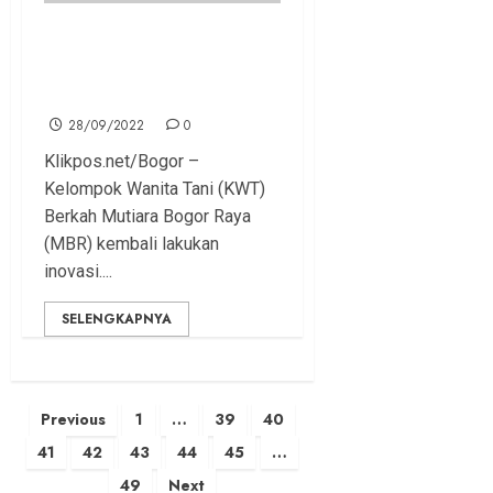
Bisa Tekan Inflasi, Dedie
Ajak Warga Tanam Bawang
dan Cabai
28/09/2022
0
Klikpos.net/Bogor –
Kelompok Wanita Tani (KWT)
Berkah Mutiara Bogor Raya
(MBR) kembali lakukan
inovasi....
SELENGKAPNYA
Posts
Previous
1
…
39
40
pagination
41
42
43
44
45
…
49
Next