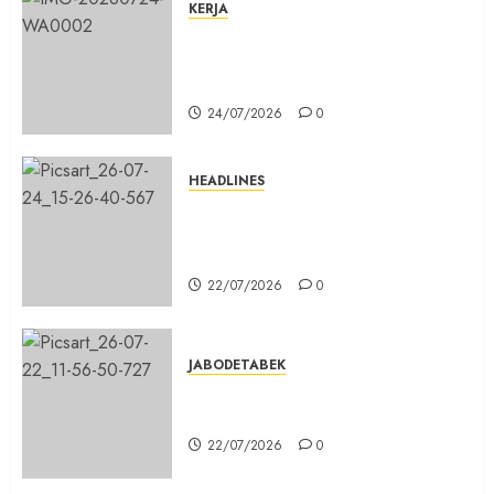
KERJA
Belum Lama Dibangun Jalan
Beton di Lingkungan Kelurahan
Pabuaran Cibinong Sudah Retak
24/07/2026
0
HEADLINES
Sinergi Menuju Indonesia Emas,
Majelis Umat Kristen Indonesia
(MUKI) Gelar Munas III di Jakarta
22/07/2026
0
JABODETABEK
DPD PSI Kab. Bogor Optimistis
Lolos Verifikasi Faktual
22/07/2026
0