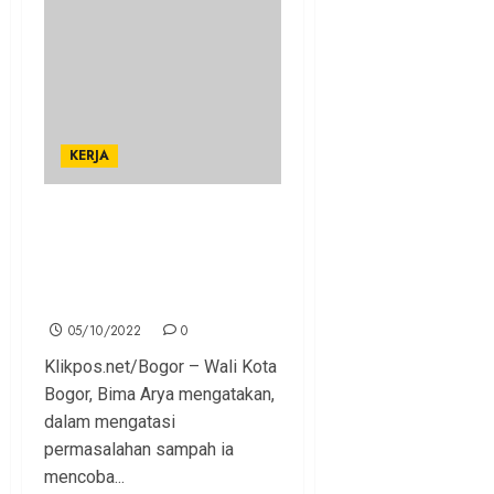
KERJA
Bima Arya Dorong
Komitmen BRIN Riset Soal
Pengolahan Sampah dan
Plastik
05/10/2022
0
Klikpos.net/Bogor – Wali Kota
Bogor, Bima Arya mengatakan,
dalam mengatasi
permasalahan sampah ia
mencoba...