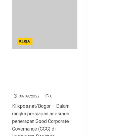
KERJA
Direksi dan Dewan
Pengawas Perumda Tirta
Pakuan Kota Bogor Ikuti
Sosialisasi Good Corporate
Governance
30/09/2022
0
Klikpos.net/Bogor – Dalam
rangka persiapan asesmen
penerapan Good Corporate
Governance (GCG) di