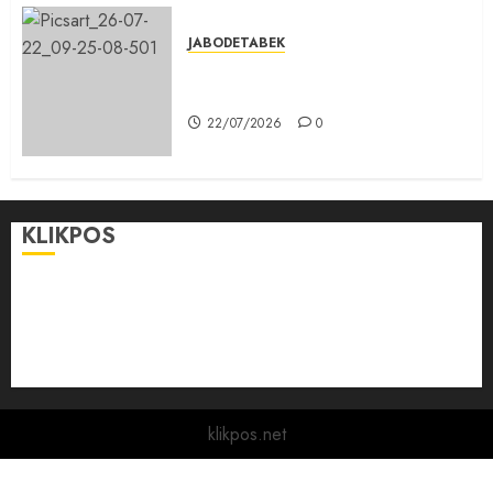
JABODETABEK
Karang Taruna, Agen Informasi
Pemerintah kepada Masyarakat
22/07/2026
0
KLIKPOS
Disclaimer
KONTAK
Pedoman Media Siber
Redaksi
klikpos.net