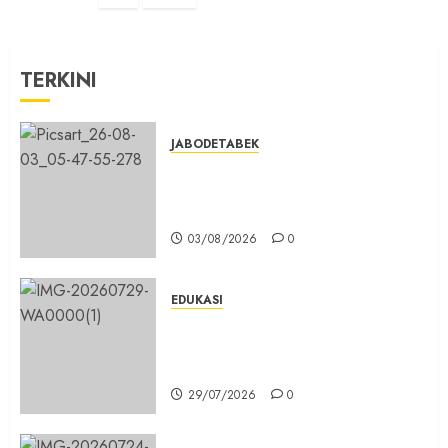
TERKINI
JABODETABEK
Hampir 3 Jam, Sopir Angkutan
Umum Tidak Bisa Mengisi Bahan
Bakar Gas di SPBG Citeureup
03/08/2026
0
EDUKASI
Masuk Program Sekolah Maung,
SMKN 1 Cibinong Siap Cetak 704
Siswa Baru Jadi Manusia Unggul
29/07/2026
0