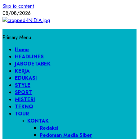
Skip to content
08/08/2026
Primary Menu
Home
HEADLINES
JABODETABEK
KERJA
EDUKASI
STYLE
SPORT
MISTERI
TEKNO
TOUR
KONTAK
Redaksi
Pedoman Media Siber