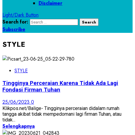
Disclaimer
Light/Dark Button
Search for:
Subscribe
STYLE
STYLE
Tingginya Perceraian Karena Tidak Ada Lagi
Fondasi Firman Tuhan
25/06/2023
0
Klikpos.net/Balige- Tingginya perceraian didalam rumah
tangga akibat tidak mempedomani lagi firman Tuhan, atau
tidak...
Selengkapnya