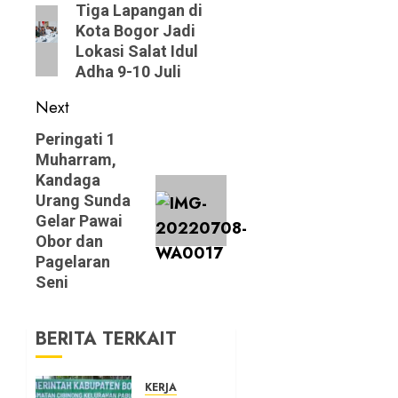
navigation
Previous
Tiga Lapangan di
Kota Bogor Jadi
post:
Lokasi Salat Idul
Adha 9-10 Juli
Next
Next
Peringati 1
Muharram,
post:
Kandaga
Urang Sunda
Gelar Pawai
Obor dan
Pagelaran
Seni
BERITA TERKAIT
KERJA