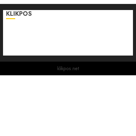
KLIKPOS
Disclaimer
KONTAK
Pedoman Media Siber
Redaksi
klikpos.net