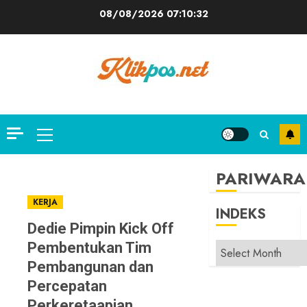
Skip
08/08/2026
07:10:33
to
content
Primary
Menu
PARIWARA
KERJA
INDEKS
Dedie Pimpin Kick Off
Pembentukan Tim
INDEKS
Pembangunan dan
Percepatan
Perkeretaapian