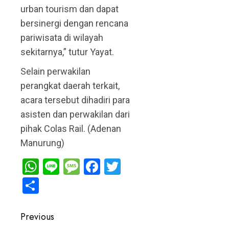
urban tourism dan dapat
bersinergi dengan rencana
pariwisata di wilayah
sekitarnya,” tutur Yayat.
Selain perwakilan
perangkat daerah terkait,
acara tersebut dihadiri para
asisten dan perwakilan dari
pihak Colas Rail. (Adenan
Manurung)
WhatsApp
Line
Message
Facebook
Twitter
Share
Post
Previous