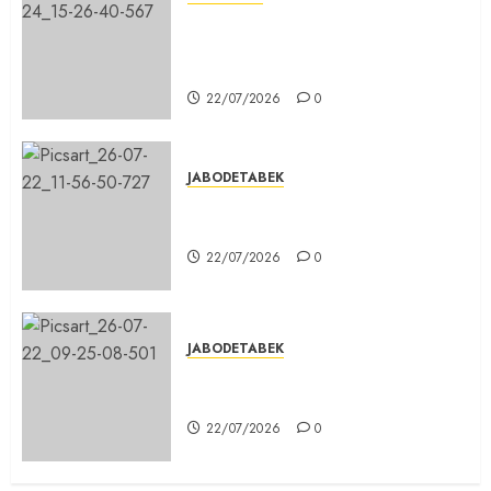
Sinergi Menuju Indonesia Emas,
Majelis Umat Kristen Indonesia
(MUKI) Gelar Munas III di Jakarta
22/07/2026
0
JABODETABEK
DPD PSI Kab. Bogor Optimistis
Lolos Verifikasi Faktual
22/07/2026
0
JABODETABEK
Karang Taruna, Agen Informasi
Pemerintah kepada Masyarakat
22/07/2026
0