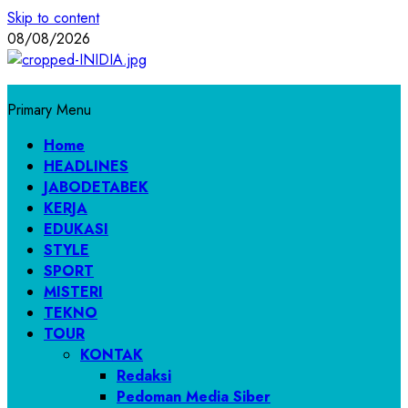
Skip to content
08/08/2026
Primary Menu
Home
HEADLINES
JABODETABEK
KERJA
EDUKASI
STYLE
SPORT
MISTERI
TEKNO
TOUR
KONTAK
Redaksi
Pedoman Media Siber