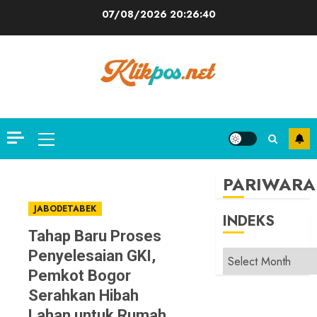
Skip
07/08/2026
20:26:41
to
content
Primary
Menu
PARIWARA
JABODETABEK
INDEKS
Tahap Baru Proses
Penyelesaian GKI,
INDEKS
Pemkot Bogor
Serahkan Hibah
Lahan untuk Rumah