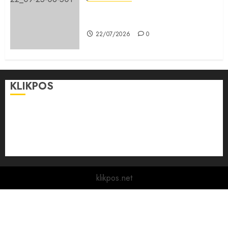
Karang Taruna, Agen Informasi
Pemerintah kepada Masyarakat
22/07/2026
0
KLIKPOS
Disclaimer
KONTAK
Pedoman Media Siber
Redaksi
klikpos.net