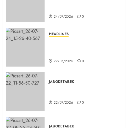
Beton di Lingkungan Kelurahan
Pabuaran Cibinong Sudah Retak
24/07/2026
0
HEADLINES
Sinergi Menuju Indonesia Emas,
Majelis Umat Kristen Indonesia
(MUKI) Gelar Munas III di Jakarta
22/07/2026
0
JABODETABEK
DPD PSI Kab. Bogor Optimistis
Lolos Verifikasi Faktual
22/07/2026
0
JABODETABEK