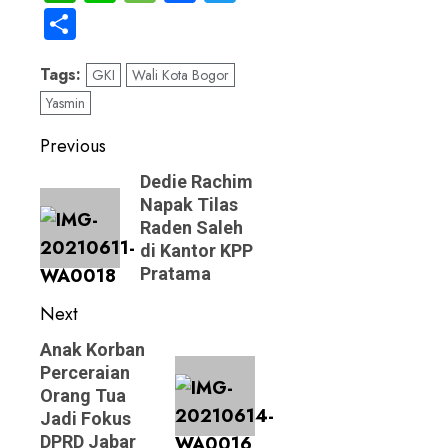
Share
Tags:
GKI
Wali Kota Bogor
Yasmin
Post
Previous
navigation
Previous
Dedie Rachim
Napak Tilas
post:
Raden Saleh
di Kantor KPP
Pratama
Next
Next
Anak Korban
Perceraian
post:
Orang Tua
Jadi Fokus
DPRD Jabar