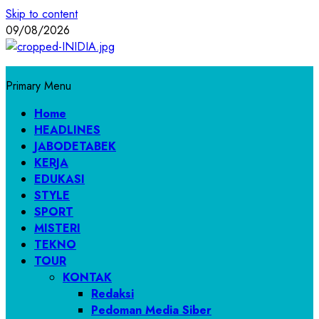
Skip to content
09/08/2026
Primary Menu
Home
HEADLINES
JABODETABEK
KERJA
EDUKASI
STYLE
SPORT
MISTERI
TEKNO
TOUR
KONTAK
Redaksi
Pedoman Media Siber